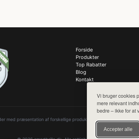
Forside
Produkter
Top Rabatter
Blog
Kontakt
Vi bruger cookies p
mere relevant indho
bedre – ikke for at 
r med præsentation af forskellige produkter fra diverse webshops. De
Accepter alle