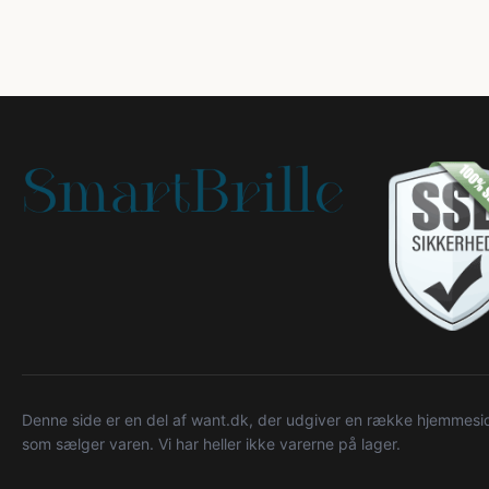
Denne side er en del af want.dk, der udgiver en række hjemmeside
som sælger varen. Vi har heller ikke varerne på lager.