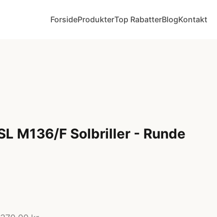
Forside
Produkter
Top Rabatter
Blog
Kontakt
SL M136/F Solbriller - Runde