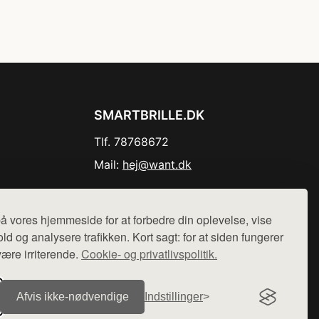
SMARTBRILLE.DK
Tlf. 78768672
Mail:
hej@want.dk
Cookie- og privatlivspolitik
å vores hjemmeside for at forbedre din oplevelse, vise
ld og analysere trafikken. Kort sagt: for at siden fungerer
være irriterende.
Cookie- og privatlivspolitik.
r sælges ikke varer fra denne side - vi henviser til de shops,
Afvis ikke‑nødvendige
Indstillinger