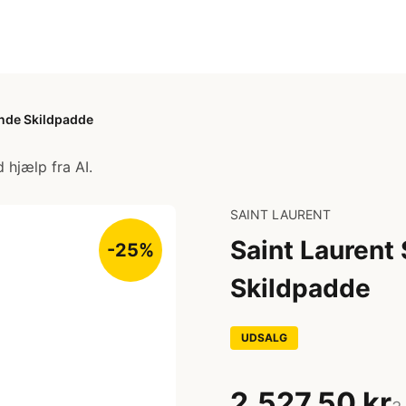
unde Skildpadde
 hjælp fra AI.
SAINT LAURENT
Saint Laurent 
-25%
Skildpadde
UDSALG
2.527,50 kr