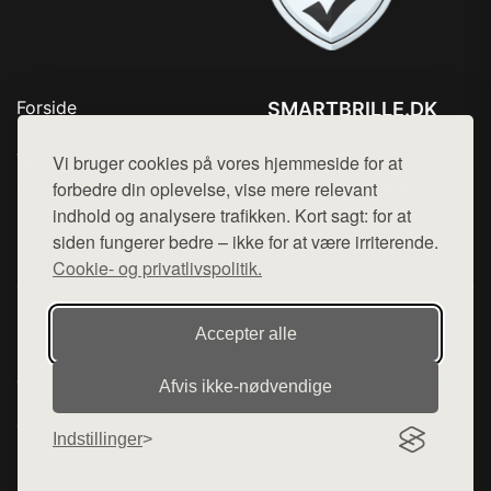
Forside
SMARTBRILLE.DK
Produkter
Tlf. 78768672
Top Rabatter
Vi bruger cookies på vores hjemmeside for at
Mail:
hej@want.dk
Blog
forbedre din oplevelse, vise mere relevant
Kontakt
indhold og analysere trafikken. Kort sagt: for at
Cookie- og privatlivspolitik
siden fungerer bedre – ikke for at være irriterende.
Cookie- og privatlivspolitik.
Denne side er en del af want.dk, der udgiver en række
Accepter alle
hjemmesider med præsentation af forskellige produkter fra
diverse webshops. Der sælges ikke varer fra denne side - vi
Afvis ikke‑nødvendige
henviser til de shops, som sælger varen. Vi har heller ikke
varerne på lager.
Indstillinger
© 2026 smartbrille.dk. Alle rettigheder forbeholdes.