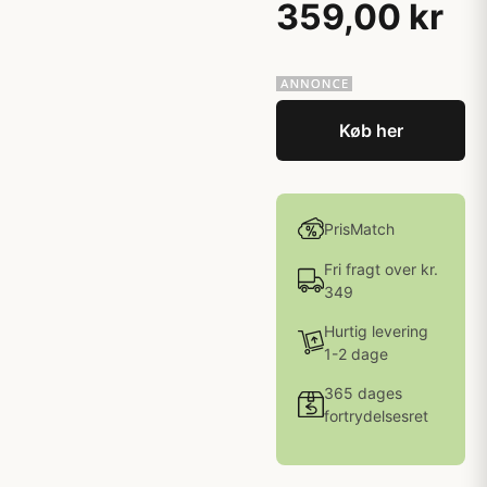
359,00 kr
Køb her
PrisMatch
Fri fragt over kr.
349
Hurtig levering
1-2 dage
365 dages
fortrydelsesret