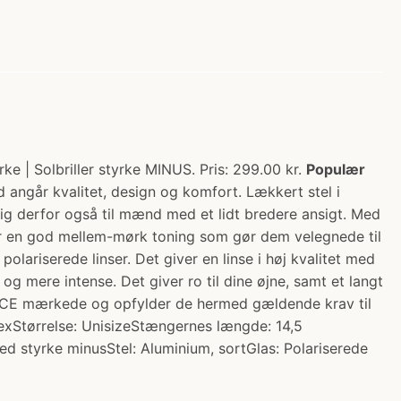
rke | Solbriller styrke MINUS. Pris: 299.00 kr.
Populær
ad angår kvalitet, design og komfort. Lækkert stel i
ig derfor også til mænd med et lidt bredere ansigt. Med
 har en god mellem-mørk toning som gør dem velegnede til
polariserede linser. Det giver en linse i høj kvalitet med
 og mere intense. Det giver ro til dine øjne, samt et langt
r CE mærkede og opfylder de hermed gældende krav til
exStørrelse: UnisizeStængernes længde: 14,5
ed styrke minusStel: Aluminium, sortGlas: Polariserede