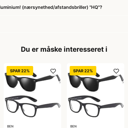
 aluminium! (nærsynethed/afstandsbriller) "HQ"?
Du er måske interesseret i
SPAR 22%
SPAR 22%
BEN
BEN