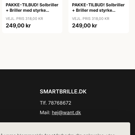
PAKKE-TILBUD! Solbriller
PAKKE-TILBUD! Solbriller
+ Briller med styrke
+ Briller med styrke
minus
minus
VEJL. PRIS 318,00 KR
VEJL. PRIS 318,00 KR
(nærsynethed/myopia)
(nærsynethed/myopia)
249,00 kr
249,00 kr
SMARTBRILLE.DK
Tlf. 78768672
Mail:
hej@want.dk
Cookie- og privatlivspolitik