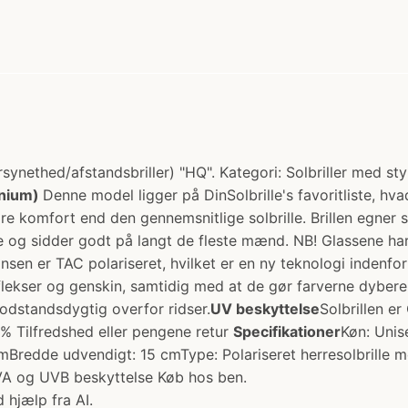
synethed/afstandsbriller) "HQ". Kategori: Solbriller med sty
inium)
Denne model ligger på DinSolbrille's favoritliste, hv
 komfort end den gennemsnitlige solbrille. Brillen egner s
nisize og sidder godt på langt de fleste mænd. NB! Glassene
insen er TAC polariseret, hvilket er en ny teknologi indenfor 
reflekser og genskin, samtidig med at de gør farverne dybere
odstandsdygtig overfor ridser.
UV beskyttelse
Solbrillen e
 Tilfredshed eller pengene retur
Specifikationer
Køn: Unis
mBredde udvendigt: 15 cmType: Polariseret herresolbrille m
UVA og UVB beskyttelse Køb hos ben.
 hjælp fra AI.