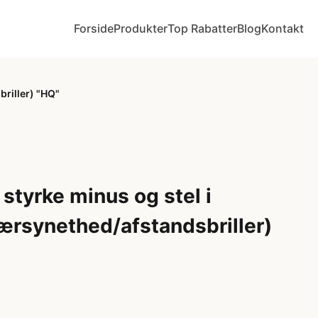
Forside
Produkter
Top Rabatter
Blog
Kontakt
briller) "HQ"
 styrke minus og stel i
ærsynethed/afstandsbriller)