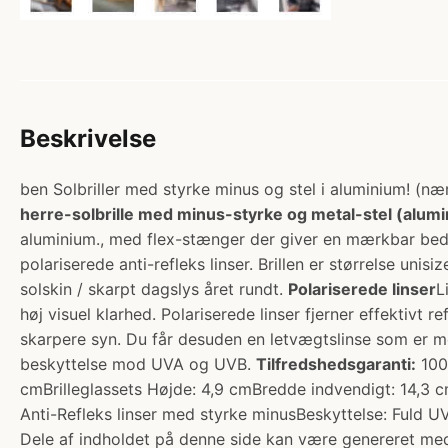
Beskrivelse
ben Solbriller med styrke minus og stel i aluminium! (nær
herre-solbrille med minus-styrke og metal-stel (alum
aluminium., med flex-stænger der giver en mærkbar bedre
polariserede anti-refleks linser. Brillen er størrelse u
solskin / skarpt dagslys året rundt.
Polariserede linser
L
høj visuel klarhed. Polariserede linser fjerner effektivt 
skarpere syn. Du får desuden en letvægtslinse som er m
beskyttelse mod UVA og UVB.
Tilfredshedsgaranti:
100%
cmBrilleglassets Højde: 4,9 cmBredde indvendigt: 14,3 c
Anti-Refleks linser med styrke minusBeskyttelse: Fuld 
Dele af indholdet på denne side kan være genereret med