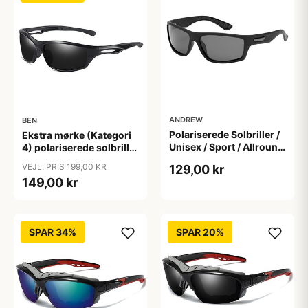
ANDREW
BEN
Polariserede Solbriller /
Ekstra mørke (Kategori
Unisex / Sport / Allround
4) polariserede solbriller
"Fierce"
"Deep"
VEJL. PRIS 199,00 KR
129,00 kr
149,00 kr
SPAR 34%
SPAR 20%