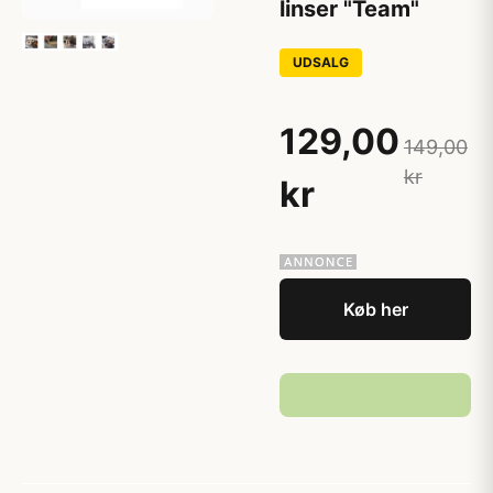
linser "Team"
UDSALG
129,00
149,00
kr
kr
Køb her