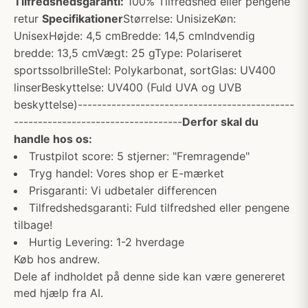
Tilfredshedsgaranti:
100% Tilfredshed eller pengene
retur
Specifikationer
Størrelse: UnisizeKøn:
UnisexHøjde: 4,5 cmBredde: 14,5 cmIndvendig
bredde: 13,5 cmVægt: 25 gType: Polariseret
sportssolbrilleStel: Polykarbonat, sortGlas: UV400
linserBeskyttelse: UV400 (Fuld UVA og UVB
beskyttelse)---------------------------------------------
-----------------------------------
Derfor skal du
handle hos os:
Trustpilot score: 5 stjerner: "Fremragende"
Tryg handel: Vores shop er E-mærket
Prisgaranti: Vi udbetaler differencen
Tilfredshedsgaranti: Fuld tilfredshed eller pengene
tilbage!
Hurtig Levering: 1-2 hverdage
Køb hos andrew.
Dele af indholdet på denne side kan være genereret
med hjælp fra AI.