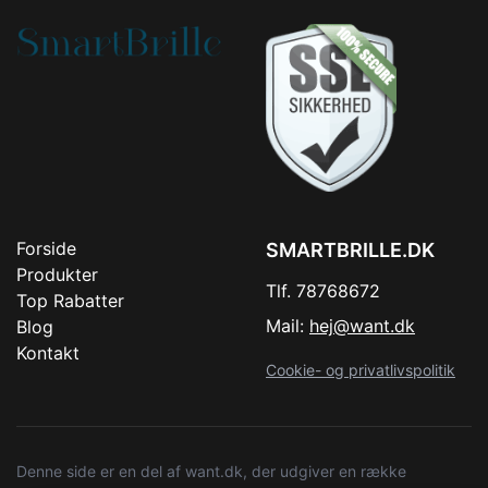
Forside
SMARTBRILLE.DK
Produkter
Tlf. 78768672
Top Rabatter
Mail:
hej@want.dk
Blog
Kontakt
Cookie- og privatlivspolitik
Denne side er en del af want.dk, der udgiver en række