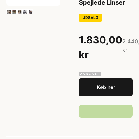
Spejlede Linser
UDSALG
1.830,00
2.440
kr
kr
Køb her