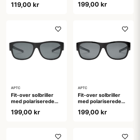
linser "Agent"
199,00 kr
119,00 kr
(B:14,5cm H:4,5cm)
(B:14cm H:3,9cm)
APTC
APTC
Fit-over solbriller
Fit-over solbriller
med polariserede
med polariserede
linser "Matte"
linser "Shades"
199,00 kr
199,00 kr
(B:14,5cm H:4,5cm)
(B:14,5cm H:4,5cm)