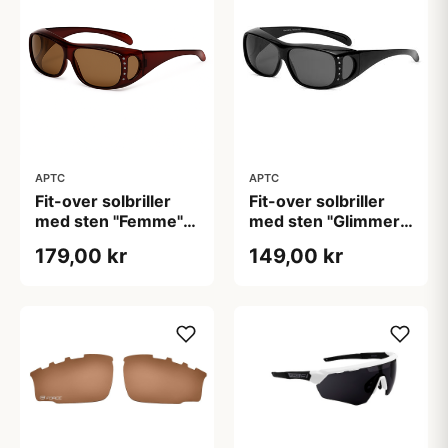
APTC
APTC
Fit-over solbriller
Fit-over solbriller
med sten "Glimmer"
med sten "Femme" -
- Polariseret
Polariseret
149,00 kr
179,00 kr
(B:14,2cm H:4,5cm)
(B:14,2cm H:4,5cm)