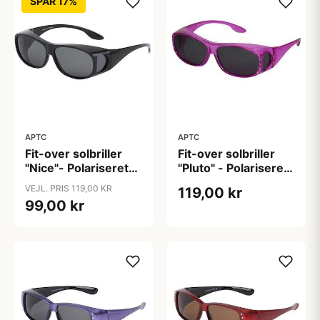
SPAR 17%
APTC
APTC
Fit-over solbriller
Fit-over solbriller
"Nice"- Polariseret
"Pluto" - Polariseret
(H:4,5 cm B:14,5
(B:14cm H:4cm)
VEJL. PRIS 119,00 KR
119,00 kr
cm)
99,00 kr