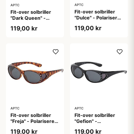
APTC
APTC
Fit-over solbriller
Fit-over solbriller
"Dulce" - Polariseret
"Dark Queen" -
(B:14cm H:3,9cm)
polariseret
119,00 kr
119,00 kr
(H:4,0cm B:13,5cm)
APTC
APTC
Fit-over solbriller
Fit-over solbriller
"Freja" - Polariseret
"Gefion" -
(B:14,2 cm H:4,2
Polariseret (H:4,2cm
119,00 kr
119,00 kr
cm)
B:14,0cm)