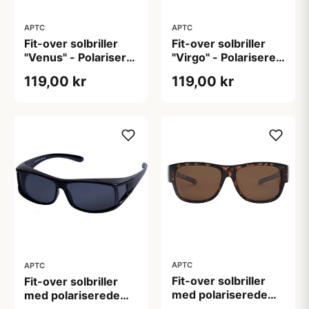
APTC
APTC
Fit-over solbriller
Fit-over solbriller
"Venus" - Polariseret
"Virgo" - Polariseret
(B:14cm H:4,0cm)
(B:14cm H: 4cm)
119,00 kr
119,00 kr
APTC
APTC
Fit-over solbriller
Fit-over solbriller
med polariserede
med polariserede
linser "Exotic"