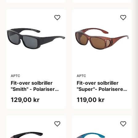
APTC
APTC
Fit-over solbriller
Fit-over solbriller
"Smith" - Polariseret
"Super"- Polariseret
(B:14,2cm H:4,4cm)
(H:4 cm B:14cm)
129,00 kr
119,00 kr