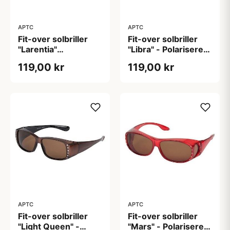
APTC
APTC
Fit-over solbriller
Fit-over solbriller
"Larentia"
"Libra" - Polariseret
Polariseret (B:14cm
(B:14cm H: 4cm)
119,00 kr
119,00 kr
H:4,2cm)
APTC
APTC
Fit-over solbriller
Fit-over solbriller
"Light Queen" -
"Mars" - Polariseret