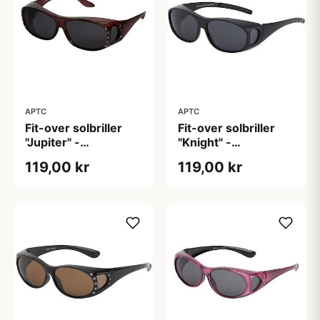
APTC
APTC
Fit-over solbriller
Fit-over solbriller
"Jupiter" -
"Knight" -
Polariseret (B:14cm
Polariseret
119,00 kr
119,00 kr
H:4cm)
(B:13,8cm H:4,2cm)