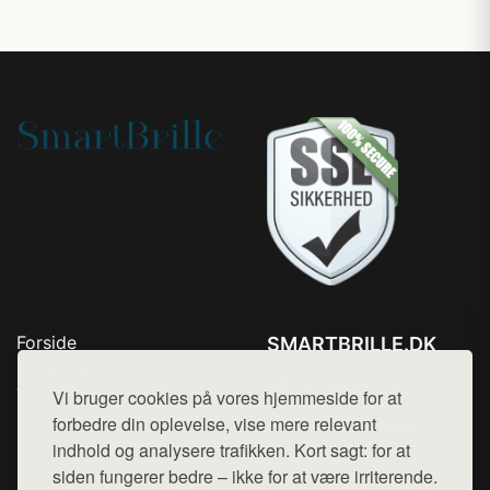
Forside
SMARTBRILLE.DK
Produkter
Tlf. 78768672
Top Rabatter
Vi bruger cookies på vores hjemmeside for at
Mail:
hej@want.dk
Blog
forbedre din oplevelse, vise mere relevant
Kontakt
indhold og analysere trafikken. Kort sagt: for at
Cookie- og privatlivspolitik
siden fungerer bedre – ikke for at være irriterende.