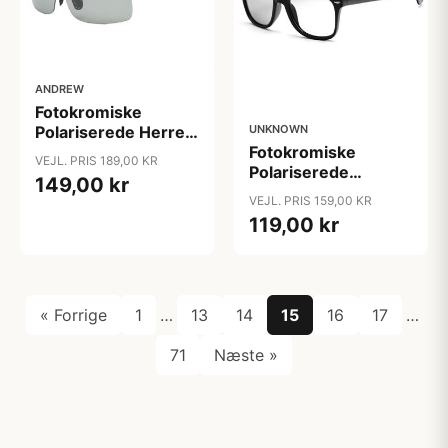
ANDREW
Fotokromiske
UNKNOWN
Polariserede Herre-
Fotokromiske
Solbriller
VEJL. PRIS 189,00 KR
Polariserede
(intelligente linser)
149,00 kr
Solbriller
"Matrix"
VEJL. PRIS 159,00 KR
(Intelligente linser)
119,00 kr
"Intel"
« Forrige
1
…
13
14
15
16
17
…
71
Næste »