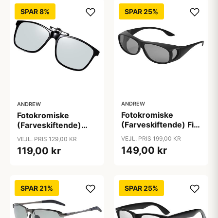
SPAR 8%
SPAR 25%
ANDREW
ANDREW
Fotokromiske
Fotokromiske
(Farveskiftende) Fit-
(Farveskiftende)
over Solbriller
Clip on / Klips på /
VEJL. PRIS 199,00 KR
VEJL. PRIS 129,00 KR
"Universal" (Anti-
Vip-op Solbriller
149,00 kr
119,00 kr
refleks)
med TR90 stel
"Sleek" (Anti-
refleks)
SPAR 21%
SPAR 25%