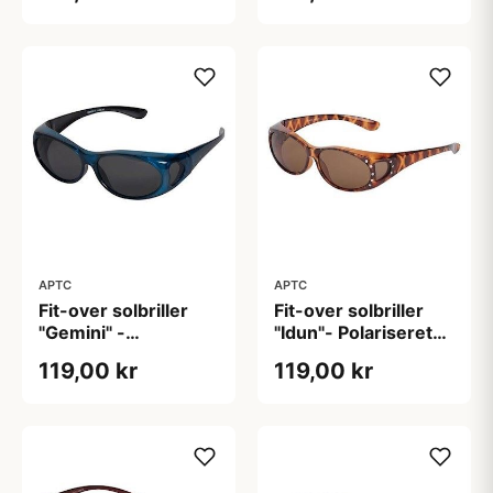
APTC
APTC
Fit-over solbriller
Fit-over solbriller
"Gemini" -
"Idun"- Polariseret
Polariseret (B:14cm
(H:4,2cm B:14,2cm)
119,00 kr
119,00 kr
H: 4cm)