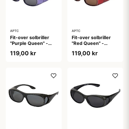
APTC
APTC
Fit-over solbriller
Fit-over solbriller
"Purple Queen" -
"Red Queen" -
Polariseret
Polariseret
119,00 kr
119,00 kr
(H:4,0cm B:13,5cm)
(H:4,0cm B:13,5cm)