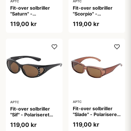
APTC
APTC
Fit-over solbriller
Fit-over solbriller
"Saturn" -
"Scorpio" -
Polariseret
Polariseret (B:14cm
119,00 kr
119,00 kr
(B:14,2cm H:4,2cm)
H: 4cm)
APTC
APTC
Fit-over solbriller
Fit-over solbriller
"Slade" - Polariseret
"Sif" - Polariseret
(B:14cm H:3,8cm)
(H:4,2 cm B:14,2
119,00 kr
119,00 kr
cm)