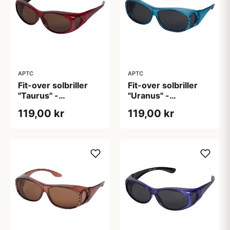
APTC
APTC
Fit-over solbriller
Fit-over solbriller
"Taurus" -
"Uranus" -
Polariseret (B:14cm
Polariseret (B:14cm
119,00 kr
119,00 kr
H: 4cm)
H:4cm)