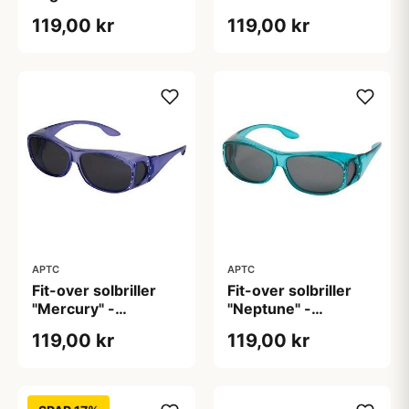
Polariseret
(B:14cm H:4cm)
119,00 kr
119,00 kr
(H:4,0cm B:13,5cm)
APTC
APTC
Fit-over solbriller
Fit-over solbriller
"Mercury" -
"Neptune" -
Polariseret (B:14cm
Polariseret (B:14cm
119,00 kr
119,00 kr
H:4cm)
H:4cm)