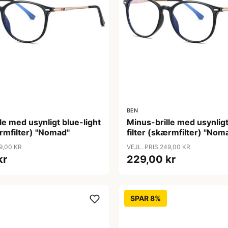
BEN
le med usynligt blue-light
Minus-brille med usynligt
ærmfilter) "Nomad"
filter (skærmfilter) "Nom
9,00 KR
VEJL. PRIS 249,00 KR
kr
229,00 kr
SPAR 8%