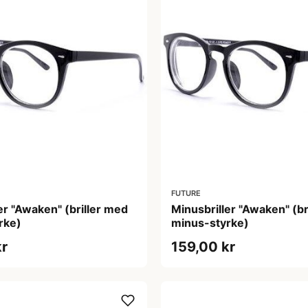
FUTURE
er "Awaken" (briller med
Minusbriller "Awaken" (br
rke)
minus-styrke)
kr
159,00 kr