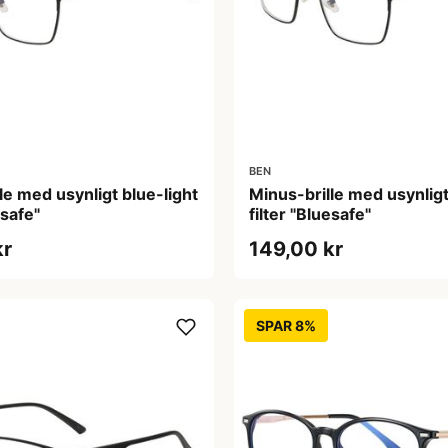
BEN
le med usynligt blue-light
Minus-brille med usynligt
esafe"
filter "Bluesafe"
kr
149,00 kr
SPAR 8%