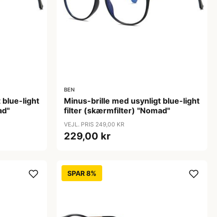
BEN
 blue-light
Minus-brille med usynligt blue-light
ad"
filter (skærmfilter) "Nomad"
VEJL. PRIS 249,00 KR
229,00 kr
SPAR 8%