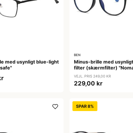
BEN
le med usynligt blue-light
Minus-brille med usynligt
esafe"
filter (skærmfilter) "Nom
VEJL. PRIS 249,00 KR
kr
229,00 kr
SPAR 8%