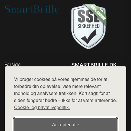
Forside
SMARTBRILLE.DK
Produkter
Tlf. 78768672
Top Rabatter
Vi bruger cookies på vores hjemmeside for at
Mail:
hej@want.dk
Blog
forbedre din oplevelse, vise mere relevant
Kontakt
indhold og analysere trafikken. Kort sagt: for at
Cookie- og privatlivspolitik
siden fungerer bedre – ikke for at være irriterende.
Cookie- og privatlivspolitik.
Denne side er en del af want.dk, der udgiver en række
Accepter alle
hjemmesider med præsentation af forskellige produkter fra