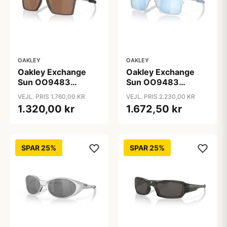
OAKLEY
OAKLEY
Oakley Exchange
Oakley Exchange
Sun OO9483
Sun OO9483
Solbriller -
Solbriller -
VEJL. PRIS 1.760,00 KR
VEJL. PRIS 2.230,00 KR
Firkantede Sort
Firkantede
1.320,00 kr
1.672,50 kr
Spejlede Linser
Transparent
Polariserede og
Spejlvendte Linser
SPAR 25%
SPAR 25%