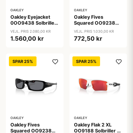
OAKLEY
OAKLEY
Oakley Eyejacket
Oakley Fives
0OO9438 Solbriller
Squared OO9238
- Firkantede Sølv
Solbriller -
VEJL. PRIS 2.080,00 KR
VEJL. PRIS 1.030,00 KR
Polariserede og
Firkantede Grå
1.560,00 kr
772,50 kr
Spejlvendte Linser
SPAR 25%
SPAR 25%
OAKLEY
OAKLEY
Oakley Fives
Oakley Flak 2 XL
Squared OO9238
OO9188 Solbriller -