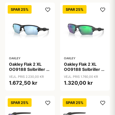
SPAR 25%
SPAR 25%
OAKLEY
OAKLEY
Oakley Flak 2 XL
Oakley Flak 2 XL
OO9188 Solbriller -
OO9188 Solbriller -
Firkantede Sort
Firkantede Sort
VEJL. PRIS 2.230,00 KR
VEJL. PRIS 1.760,00 KR
Polariserede og
Spejlede Linser
1.672,50 kr
1.320,00 kr
Spejlvendte Linser
SPAR 25%
SPAR 25%