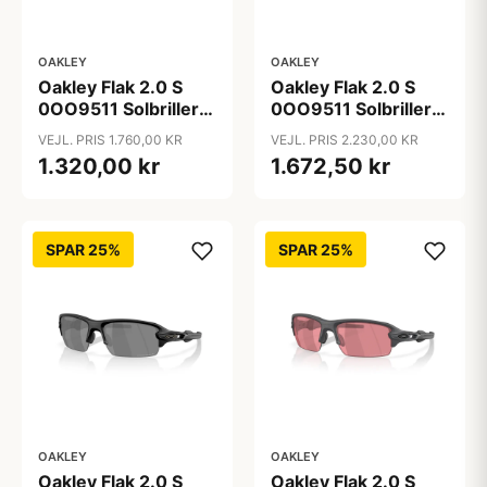
OAKLEY
OAKLEY
Oakley Flak 2.0 S
Oakley Flak 2.0 S
0OO9511 Solbriller -
0OO9511 Solbriller -
Firkantede Hvid
Firkantede Sort
VEJL. PRIS 1.760,00 KR
VEJL. PRIS 2.230,00 KR
Spejlede Linser
Polariserede og
1.320,00 kr
1.672,50 kr
Spejlvendte Linser
SPAR 25%
SPAR 25%
OAKLEY
OAKLEY
Oakley Flak 2.0 S
Oakley Flak 2.0 S