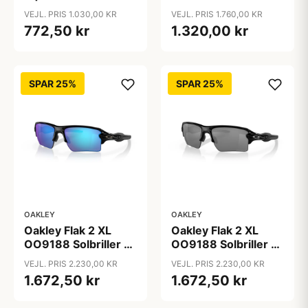
Solbriller -
Firkantede Hvid
VEJL. PRIS 1.030,00 KR
VEJL. PRIS 1.760,00 KR
Firkantede Sort
Spejlede Linser
772,50 kr
1.320,00 kr
SPAR 25%
SPAR 25%
OAKLEY
OAKLEY
Oakley Flak 2 XL
Oakley Flak 2 XL
OO9188 Solbriller -
OO9188 Solbriller -
Firkantede Sort
Firkantede Sort
VEJL. PRIS 2.230,00 KR
VEJL. PRIS 2.230,00 KR
Polariserede og
Polariserede og
1.672,50 kr
1.672,50 kr
Spejlvendte Linser
Spejlvendte Linser