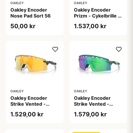
OAKLEY
OAKLEY
Oakley Encoder
Oakley Encoder
Nose Pad Sort 56
Prizm - Cykelbrille -
Berry Matte Sand
50,00 kr
1.537,00 kr
OAKLEY
OAKLEY
Oakley Encoder
Oakley Encoder
Strike Vented -
Strike Vented -
Cykelbrille - Prizm
Cykelbrille - Prizm
1.529,00 kr
1.579,00 kr
24k - Sort
Jade - Gamma
Green