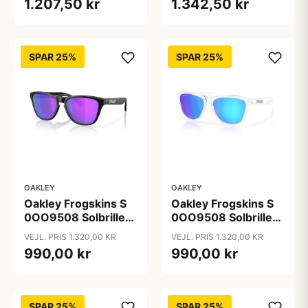
1.207,50 kr
1.342,50 kr
Spejlede Linser
Spejlvendte Linser
SPAR 25%
SPAR 25%
OAKLEY
OAKLEY
Oakley Frogskins S
Oakley Frogskins S
0OO9508 Solbriller
0OO9508 Solbriller
- Runde Sort
- Runde Transparent
VEJL. PRIS 1.320,00 KR
VEJL. PRIS 1.320,00 KR
Spejlede Linser
Spejlede Linser
990,00 kr
990,00 kr
SPAR 25%
SPAR 25%