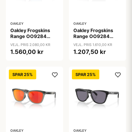
OAKLEY
OAKLEY
Oakley Frogskins
Oakley Frogskins
Range OO9284
Range OO9284
Solbriller - Runde
Solbriller - Runde
VEJL. PRIS 2.080,00 KR
VEJL. PRIS 1.610,00 KR
Blå Polariserede og
Grå Spejlede Linser
1.560,00 kr
1.207,50 kr
Spejlvendte Linser
SPAR 25%
SPAR 25%
OAKLEY
OAKLEY