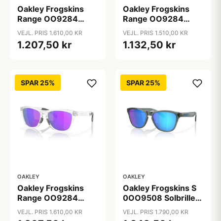
Oakley Frogskins
Oakley Frogskins
Range OO9284
Range OO9284
Solbriller - Runde
Solbriller - Runde
VEJL. PRIS 1.610,00 KR
VEJL. PRIS 1.510,00 KR
Grå Spejlede Linser
Sort
1.207,50 kr
1.132,50 kr
SPAR 25%
SPAR 25%
OAKLEY
OAKLEY
Oakley Frogskins
Oakley Frogskins S
Range OO9284
0OO9508 Solbriller
Solbriller - Runde
- Runde Sort
VEJL. PRIS 1.610,00 KR
VEJL. PRIS 1.790,00 KR
Transparent
Polariserede og