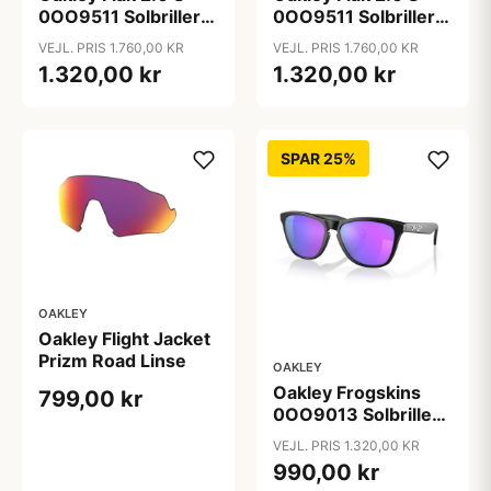
0OO9511 Solbriller -
0OO9511 Solbriller -
Firkantede Sort
Firkantede Sort
VEJL. PRIS 1.760,00 KR
VEJL. PRIS 1.760,00 KR
Spejlede Linser
Spejlede Linser
1.320,00 kr
1.320,00 kr
SPAR 25%
OAKLEY
Oakley Flight Jacket
Prizm Road Linse
OAKLEY
Oakley Frogskins
799,00 kr
0OO9013 Solbriller -
Sort
VEJL. PRIS 1.320,00 KR
990,00 kr