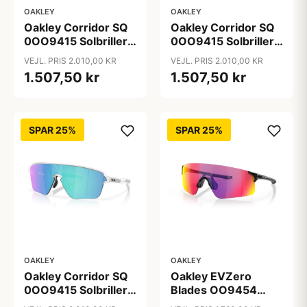
OAKLEY
OAKLEY
Oakley Corridor SQ
Oakley Corridor SQ
0OO9415 Solbriller -
0OO9415 Solbriller -
Firkantede Grå
Firkantede Sort
VEJL. PRIS 2.010,00 KR
VEJL. PRIS 2.010,00 KR
Spejlede Linser
Spejlede Linser
1.507,50 kr
1.507,50 kr
SPAR 25%
SPAR 25%
OAKLEY
OAKLEY
Oakley Corridor SQ
Oakley EVZero
0OO9415 Solbriller -
Blades OO9454
Firkantede
Solbriller -