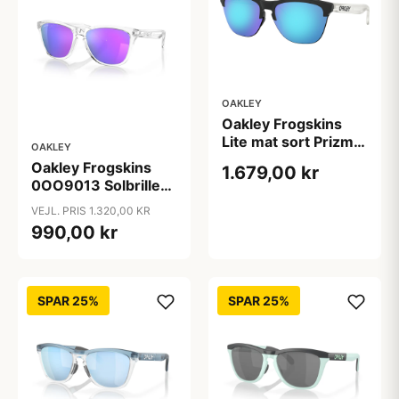
OAKLEY
Oakley Frogskins
Lite mat sort Prizm
OAKLEY
Sapphire
Oakley Frogskins
1.679,00 kr
0OO9013 Solbriller -
Transparent
VEJL. PRIS 1.320,00 KR
Spejlede Linser
990,00 kr
SPAR 25%
SPAR 25%