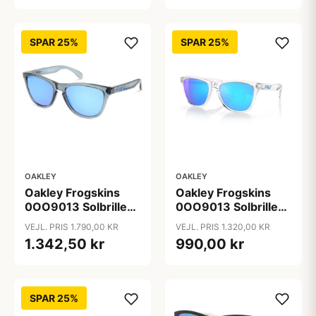
SPAR 25%
SPAR 25%
OAKLEY
OAKLEY
Oakley Frogskins
Oakley Frogskins
0OO9013 Solbriller -
0OO9013 Solbriller -
Transparent
Transparent
VEJL. PRIS 1.790,00 KR
VEJL. PRIS 1.320,00 KR
Polariserede og
Spejlede Linser
1.342,50 kr
990,00 kr
Spejlvendte Linser
SPAR 25%