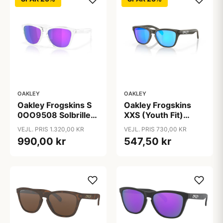
OAKLEY
OAKLEY
Oakley Frogskins S
Oakley Frogskins
0OO9508 Solbriller
XXS (Youth Fit)
- Runde Transparent
OJ9009 Solbriller -
VEJL. PRIS 1.320,00 KR
VEJL. PRIS 730,00 KR
Spejlede Linser
Pilot Grå Spejlede
990,00 kr
547,50 kr
Linser