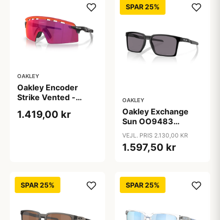
SPAR 25%
OAKLEY
Oakley Encoder
Strike Vented -
OAKLEY
Cykelbrille - Prizm
Oakley Exchange
1.419,00 kr
Road - Mat Sort
Sun OO9483
Solbriller -
VEJL. PRIS 2.130,00 KR
Firkantede Sort
1.597,50 kr
Polariserede Linser
SPAR 25%
SPAR 25%