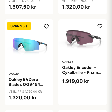
VEJL. PRIS 2.010,00 KR
VEJL. PRIS 1.760,00 KR
Transparent
Firkantede Sort
1.507,50 kr
1.320,00 kr
Spejlede Linser
Spejlede Linser
SPAR 25%
OAKLEY
Oakley Encoder -
Cykelbrille - Prizm
OAKLEY
Road Black - Matte
Oakley EVZero
1.919,00 kr
Carbon
Blades OO9454
Solbriller -
VEJL. PRIS 1.760,00 KR
Firkantede
1.320,00 kr
Transparent
Spejlede Linser