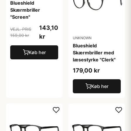
Blueshield
Skærmbriller
"Screen"
143,10
VEJL. PRIS
159,00 kr
kr
UNKNOWN
Blueshield
Køb her
Skærmbriller med
læsestyrke "Clerk"
179,00 kr
Køb her