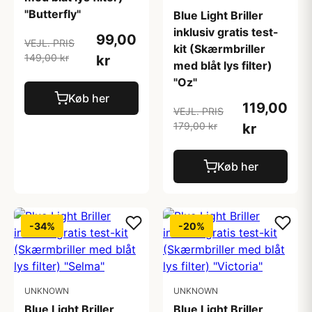
"Butterfly"
Blue Light Briller
inklusiv gratis test-
99,00
VEJL. PRIS
kit (Skærmbriller
149,00 kr
kr
med blåt lys filter)
"Oz"
Køb her
119,00
VEJL. PRIS
179,00 kr
kr
Køb her
-34%
-20%
UNKNOWN
UNKNOWN
Blue Light Briller
Blue Light Briller