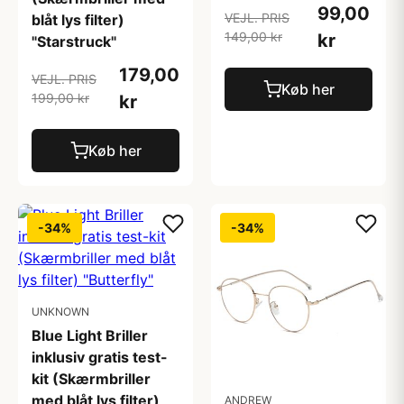
99,00
VEJL. PRIS
blåt lys filter)
149,00 kr
kr
"Starstruck"
179,00
VEJL. PRIS
Køb her
199,00 kr
kr
Køb her
-34%
-34%
UNKNOWN
Blue Light Briller
inklusiv gratis test-
kit (Skærmbriller
med blåt lys filter)
ANDREW