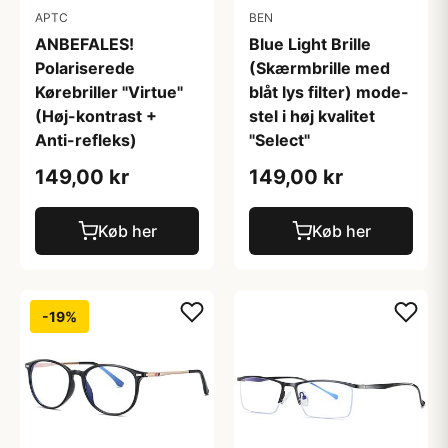
APTC
BEN
ANBEFALES!
Blue Light Brille
Polariserede
(Skærmbrille med
Kørebriller "Virtue"
blåt lys filter) mode-
(Høj-kontrast +
stel i høj kvalitet
Anti-refleks)
"Select"
149,00 kr
149,00 kr
Køb her
Køb her
-19%