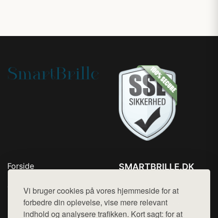
Forside
SMARTBRILLE.DK
Produkter
Tlf. 78768672
Top Rabatter
Vi bruger cookies på vores hjemmeside for at
Mail:
hej@want.dk
Blog
forbedre din oplevelse, vise mere relevant
Kontakt
indhold og analysere trafikken. Kort sagt: for at