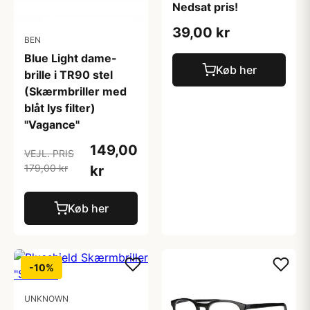
Nedsat pris!
39,00 kr
BEN
Blue Light dame-
Køb her
brille i TR90 stel
(Skærmbriller med
blåt lys filter)
"Vagance"
149,00
VEJL. PRIS
179,00 kr
kr
Køb her
-10%
UNKNOWN