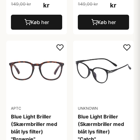
149,00 kr
149,00 kr
kr
kr
Køb her
Køb her
APTC
UNKNOWN
Blue Light Briller
Blue Light Briller
(Skærmbriller med
(Skærmbriller med
blåt lys filter)
blåt lys filter)
"Brownie"
"Catch"