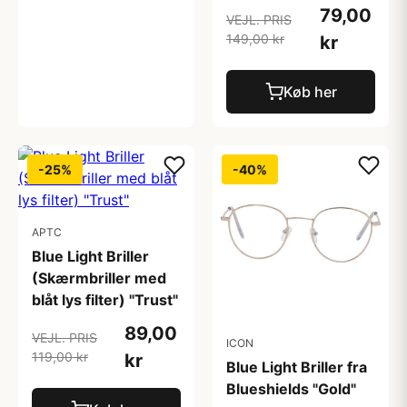
79,00
VEJL. PRIS
149,00 kr
kr
Køb her
-25%
-40%
APTC
Blue Light Briller
(Skærmbriller med
blåt lys filter) "Trust"
89,00
VEJL. PRIS
ICON
119,00 kr
kr
Blue Light Briller fra
Blueshields "Gold"