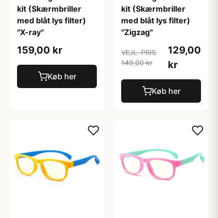
kit (Skærmbriller
kit (Skærmbriller
med blåt lys filter)
med blåt lys filter)
"X-ray"
"Zigzag"
159,00 kr
129,00
VEJL. PRIS
149,00 kr
kr
Køb her
Køb her