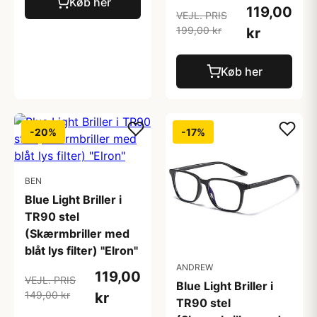
Køb her
119,00
VEJL. PRIS
199,00 kr
kr
Køb her
-20%
-17%
BEN
Blue Light Briller i
TR90 stel
(Skærmbriller med
blåt lys filter) "Elron"
ANDREW
119,00
VEJL. PRIS
Blue Light Briller i
149,00 kr
kr
TR90 stel