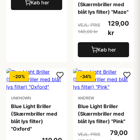
Køb her
(Skærmbriller med
blåt lys filter) "Maze"
129,00
VEJL. PRIS
149,00 kr
kr
Køb her
-20%
-34%
UNKNOWN
ANDREW
Blue Light Briller
Blue Light Briller
(Skærmbriller med
(Skærmbriller med
blåt lys filter)
blåt lys filter) "Pink"
"Oxford"
79,00
VEJL. PRIS