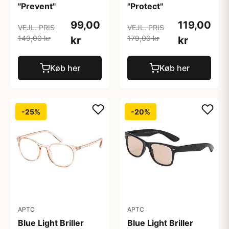
"Prevent"
"Protect"
99,00
119,00
VEJL. PRIS
VEJL. PRIS
149,00 kr
179,00 kr
kr
kr
Køb her
Køb her
-25%
-20%
APTC
APTC
Blue Light Briller
Blue Light Briller