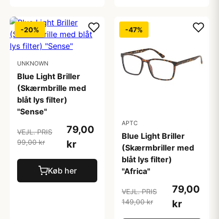
-20%
-47%
UNKNOWN
Blue Light Briller
(Skærmbrille med
blåt lys filter)
"Sense"
APTC
79,00
VEJL. PRIS
Blue Light Briller
99,00 kr
kr
(Skærmbriller med
blåt lys filter)
Køb her
"Africa"
79,00
VEJL. PRIS
149,00 kr
kr