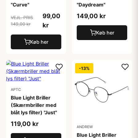
"Curve"
"Daydream"
99,00
149,00 kr
VEJL. PRIS
149,00 kr
kr
Køb her
Køb her
-13%
APTC
Blue Light Briller
(Skærmbriller med
blåt lys filter) "Just"
119,00 kr
ANDREW
Blue Light Briller