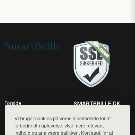
Forside
SMARTBRILLE.DK
Produkter
Tlf. 78768672
Top Rabatter
Vi bruger cookies på vores hjemmeside for at
Mail:
hej@want.dk
Blog
forbedre din oplevelse, vise mere relevant
Kontakt
indhold og analysere trafikken. Kort sagt: for at