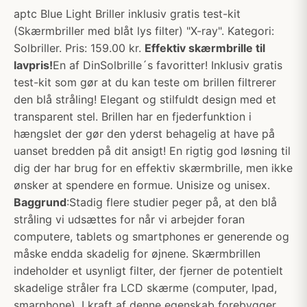
aptc Blue Light Briller inklusiv gratis test-kit
(Skærmbriller med blåt lys filter) "X-ray". Kategori:
Solbriller. Pris: 159.00 kr.
Effektiv skærmbrille til
lavpris!
En af DinSolbrille´s favoritter! Inklusiv gratis
test-kit som gør at du kan teste om brillen filtrerer
den blå stråling! Elegant og stilfuldt design med et
transparent stel. Brillen har en fjederfunktion i
hængslet der gør den yderst behagelig at have på
uanset bredden på dit ansigt! En rigtig god løsning til
dig der har brug for en effektiv skærmbrille, men ikke
ønsker at spendere en formue. Unisize og unisex.
Baggrund
:Stadig flere studier peger på, at den blå
stråling vi udsættes for når vi arbejder foran
computere, tablets og smartphones er generende og
måske endda skadelig for øjnene. Skærmbrillen
indeholder et usynligt filter, der fjerner de potentielt
skadelige stråler fra LCD skærme (computer, Ipad,
smarphone). I kraft af denne egenskab forebygger