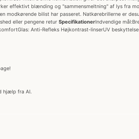
ker effektivt blænding og "sammensmeltning" af lys fra mod
n modkørende bilist har passeret. Natkørebrillerne er desu
shed eller pengene retur
Specifikationer
Indvendige mål:Bre
mfortGlas: Anti-Refleks Højkontrast-linserUV beskyttelse: 1
bage!
 hjælp fra AI.