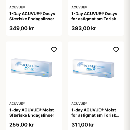
ACUVUE®
ACUVUE®
1-Day ACUVUE® Oasys
1-Day ACUVUE® Oasys
Sfæriske Endagslinser
for astigmatism Toriske /
Astigmatiske
349,00 kr
393,00 kr
Endagslinser
ACUVUE®
ACUVUE®
1-day ACUVUE® Moist
1-day ACUVUE® Moist
Sfæriske Endagslinser
for astigmatism Toriske /
Astigmatiske
255,00 kr
311,00 kr
Endagslinser