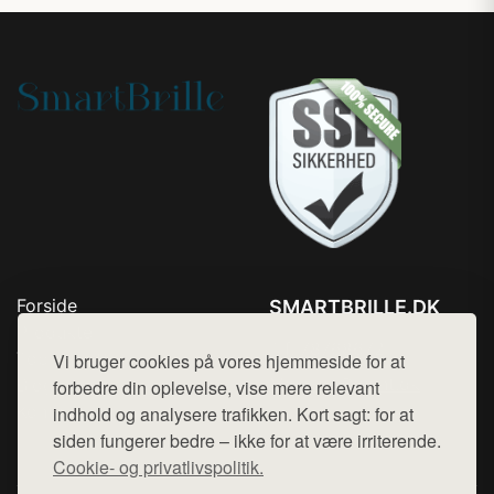
Forside
SMARTBRILLE.DK
Produkter
Tlf. 78768672
Top Rabatter
Vi bruger cookies på vores hjemmeside for at
Mail:
hej@want.dk
Blog
forbedre din oplevelse, vise mere relevant
Kontakt
indhold og analysere trafikken. Kort sagt: for at
Cookie- og privatlivspolitik
siden fungerer bedre – ikke for at være irriterende.
Cookie- og privatlivspolitik.