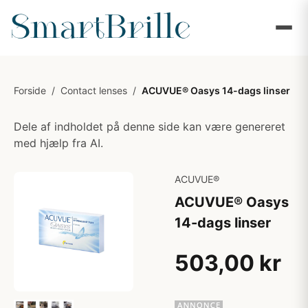
Forside
/
Contact lenses
/
ACUVUE® Oasys 14-dags linser
Dele af indholdet på denne side kan være genereret
med hjælp fra AI.
ACUVUE®
ACUVUE® Oasys
14-dags linser
503,00 kr