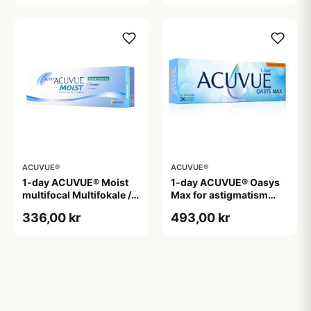
ACUVUE®
ACUVUE®
1-day ACUVUE® Moist
1-day ACUVUE® Oasys
multifocal Multifokale /
Max for astigmatism
Progressive
Toriske / Astigmatiske
336,00 kr
493,00 kr
Endagslinser
Endagslinser