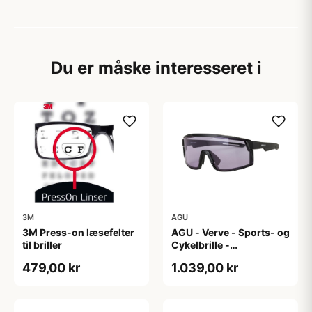
Du er måske interesseret i
3M
AGU
3M Press-on læsefelter
AGU - Verve - Sports- og
til briller
Cykelbrille -
Photokromisk linse -
479,00 kr
1.039,00 kr
Mat Sort