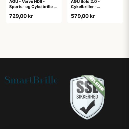
AGU - Verve HDII -
AGU Bold 2.0 -
Sports- og Cykelbrille -
Cykelbriller -
3 sæt linser - Mat
Hvid/Bronze
729,00 kr
579,00 kr
Sort/Gul