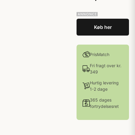
Køb her
PrisMatch
Fri fragt over kr.
349
Hurtig levering
1-2 dage
365 dages
fortrydelsesret