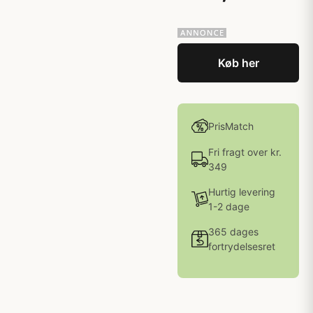
Køb her
PrisMatch
Fri fragt over kr.
349
Hurtig levering
1-2 dage
365 dages
fortrydelsesret