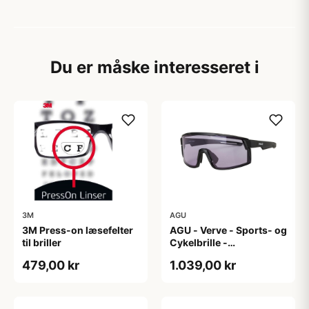
Du er måske interesseret i
3M
AGU
3M Press-on læsefelter
AGU - Verve - Sports- og
til briller
Cykelbrille -
Photokromisk linse -
479,00 kr
1.039,00 kr
Mat Sort