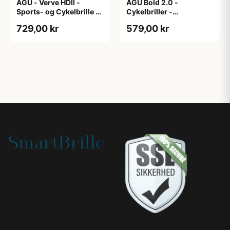
AGU - Verve HDII -
AGU Bold 2.0 -
Sports- og Cykelbrille -
Cykelbriller -
3 sæt linser - Mat
Hvid/Bronze
729,00 kr
579,00 kr
Sort/Gul