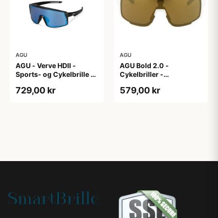
AGU
AGU
AGU - Verve HDII -
AGU Bold 2.0 -
Sports- og Cykelbrille -
Cykelbriller -
3 sæt linser - Mat
Hvid/Bronze
729,00 kr
579,00 kr
Sort/Gul