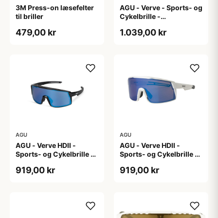
3M Press-on læsefelter
AGU - Verve - Sports- og
til briller
Cykelbrille -
Photokromisk linse -
479,00 kr
1.039,00 kr
Mat Sort
AGU
AGU
AGU - Verve HDII -
AGU - Verve HDII -
Sports- og Cykelbrille -
Sports- og Cykelbrille -
3 sæt linser - Crystal
3 sæt linser - Mat Hvid
919,00 kr
919,00 kr