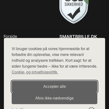
Forside
SMARTBRILLE.DK
Produkter
Tlf. 78768672
Top Rabatter
Vi bruger cookies på vores hjemmeside for at
Mail:
hej@want.dk
Blog
forbedre din oplevelse, vise mere relevant
Kontakt
indhold og analysere trafikken. Kort sagt: for at
Cookie- og privatlivspolitik
siden fungerer bedre – ikke for at være irriterende.
Cookie- og privatlivspolitik.
Denne side er en del af want.dk, der udgiver en række
Accepter alle
hjemmesider med præsentation af forskellige produkter fra
diverse webshops. Der sælges ikke varer fra denne side - vi
Afvis ikke‑nødvendige
henviser til de shops, som sælger varen. Vi har heller ikke
varerne på lager.