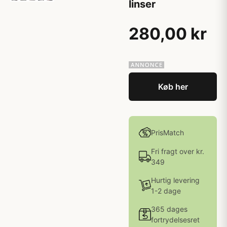
linser
280,00 kr
Køb her
PrisMatch
Fri fragt over kr.
349
Hurtig levering
1-2 dage
365 dages
fortrydelsesret