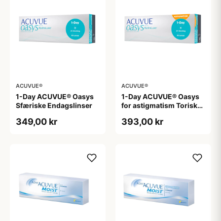
ACUVUE®
ACUVUE®
1-Day ACUVUE® Oasys
1-Day ACUVUE® Oasys
Sfæriske Endagslinser
for astigmatism Toriske /
Astigmatiske
349,00 kr
393,00 kr
Endagslinser