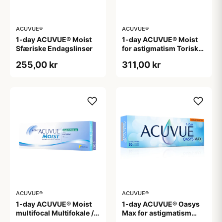
ACUVUE®
ACUVUE®
1-day ACUVUE® Moist
1-day ACUVUE® Moist
Sfæriske Endagslinser
for astigmatism Toriske /
Astigmatiske
255,00 kr
311,00 kr
Endagslinser
ACUVUE®
ACUVUE®
1-day ACUVUE® Moist
1-day ACUVUE® Oasys
multifocal Multifokale /
Max for astigmatism
Progressive
Toriske / Astigmatiske