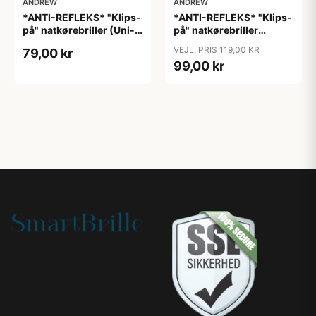
ANDREW
ANDREW
*ANTI-REFLEKS* "Klips-
*ANTI-REFLEKS* "Klips-
på" natkørebriller (Uni-
på" natkørebriller
size) "Free"
(ekstra god kvalitet)
VEJL. PRIS 119,00 KR
79,00 kr
"Moon"
99,00 kr