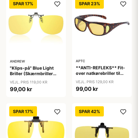
SPAR 17%
SPAR 23%
APTC
ANDREW
**ANTI-REFLEKS** Fit-
"Klips-på" Blue Light
over natkørebriller til
Briller (Skærmbriller
almindelige briller
med blåt lys filter)
VEJL. PRIS 129,00 KR
VEJL. PRIS 119,00 KR
"Glare"
"Moon"
99,00 kr
99,00 kr
SPAR 17%
SPAR 42%