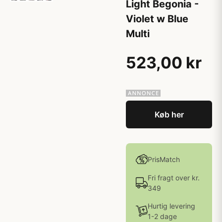
Light Begonia -
Violet w Blue
Multi
523,00 kr
Køb her
PrisMatch
Fri fragt over kr.
349
Hurtig levering
1-2 dage