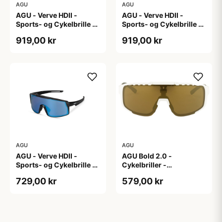
AGU
AGU
AGU - Verve HDII -
AGU - Verve HDII -
Sports- og Cykelbrille -
Sports- og Cykelbrille -
3 sæt linser - Crystal
3 sæt linser - Mat Hvid
919,00 kr
919,00 kr
AGU
AGU
AGU - Verve HDII -
AGU Bold 2.0 -
Sports- og Cykelbrille -
Cykelbriller -
3 sæt linser - Mat
Hvid/Bronze
729,00 kr
579,00 kr
Sort/Gul