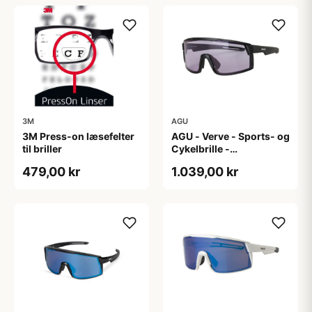
3M
AGU
3M Press-on læsefelter
AGU - Verve - Sports- og
til briller
Cykelbrille -
Photokromisk linse -
479,00 kr
1.039,00 kr
Mat Sort