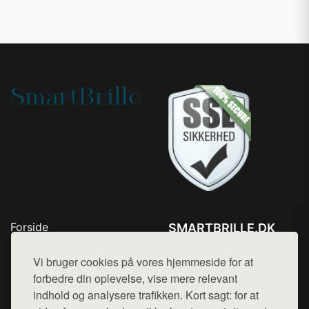
Forside
SMARTBRILLE.DK
Produkter
Tlf. 78768672
Top Rabatter
Vi bruger cookies på vores hjemmeside for at
Mail:
hej@want.dk
Blog
forbedre din oplevelse, vise mere relevant
Kontakt
indhold og analysere trafikken. Kort sagt: for at
Cookie- og privatlivspolitik