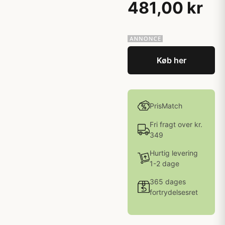
481,00 kr
Køb her
PrisMatch
Fri fragt over kr.
349
Hurtig levering
1-2 dage
365 dages
fortrydelsesret