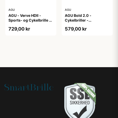
AGU
AGU
AGU - Verve HDII -
AGU Bold 2.0 -
Sports- og Cykelbrille -
Cykelbriller -
3 sæt linser - Mat
Hvid/Bronze
729,00 kr
579,00 kr
Sort/Gul