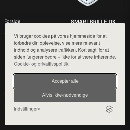
Forside
SMARTBRILLE.DK
Produkter
Tlf. 78768672
Top Rabatter
Vi bruger cookies på vores hjemmeside for at
Mail:
hej@want.dk
Blog
forbedre din oplevelse, vise mere relevant
Kontakt
indhold og analysere trafikken. Kort sagt: for at
Cookie- og privatlivspolitik
siden fungerer bedre – ikke for at være irriterende.
Cookie- og privatlivspolitik.
Denne side er en del af want.dk, der udgiver en række
Accepter alle
hjemmesider med præsentation af forskellige produkter fra
diverse webshops. Der sælges ikke varer fra denne side - vi
Afvis ikke‑nødvendige
henviser til de shops, som sælger varen. Vi har heller ikke
varerne på lager.
Indstillinger
© 2026 smartbrille.dk. Alle rettigheder forbeholdes.