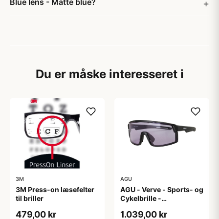
Blue lens - Matte blue?
Du er måske interesseret i
3M
AGU
3M Press-on læsefelter
AGU - Verve - Sports- og
til briller
Cykelbrille -
Photokromisk linse -
479,00 kr
1.039,00 kr
Mat Sort