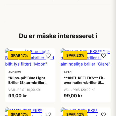
Du er måske interesseret i
SPAR 17%
SPAR 23%
ANDREW
APTC
"Klips-på" Blue Light
**ANTI-REFLEKS** Fit-
Briller (Skærmbriller
over natkørebriller til
med blåt lys filter)
almindelige briller
VEJL. PRIS 119,00 KR
VEJL. PRIS 129,00 KR
"Moon"
"Glare"
99,00 kr
99,00 kr
SPAR 17%
SPAR 42%