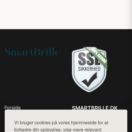
Forside
SMARTBRILLE.DK
Produkter
Tlf. 78768672
Top Rabatter
Vi bruger cookies på vores hjemmeside for at
Mail:
hej@want.dk
Blog
forbedre din oplevelse, vise mere relevant