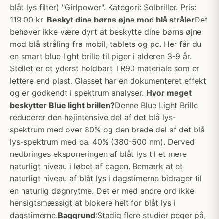
blåt lys filter) "Girlpower". Kategori: Solbriller. Pris:
119.00 kr.
Beskyt dine børns øjne mod blå stråler
Det
behøver ikke være dyrt at beskytte dine børns øjne
mod blå stråling fra mobil, tablets og pc. Her får du
en smart blue light brille til piger i alderen 3-9 år.
Stellet er et yderst holdbart TR90 materiale som er
lettere end plast. Glasset har en dokumenteret effekt
og er godkendt i spektrum analyser.
Hvor meget
beskytter Blue light brillen?
Denne Blue Light Brille
reducerer den højintensive del af det blå lys-
spektrum med over 80% og den brede del af det blå
lys-spektrum med ca. 40% (380-500 nm). Derved
nedbringes eksponeringen af blåt lys til et mere
naturligt niveau i løbet af dagen. Bemærk at et
naturligt niveau af blåt lys i dagstimerne bidrager til
en naturlig døgnrytme. Det er med andre ord ikke
hensigtsmæssigt at blokere helt for blåt lys i
dagstimerne.
Baggrund
:Stadig flere studier peger på,