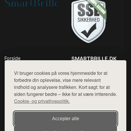
Forside
SMARTBRILLE.DK
Produkter
Tlf. 78768672
Top Rabatter
Vi bruger cookies på vores hjemmeside for at
Mail:
hej@want.dk
Blog
forbedre din oplevelse, vise mere relevant
Kontakt
indhold og analysere trafikken. Kort sagt: for at
Cookie- og privatlivspolitik
siden fungerer bedre – ikke for at være irriterende.
Cookie- og privatlivspolitik.
Denne side er en del af want.dk, der udgiver en række
Accepter alle
hjemmesider med præsentation af forskellige produkter fra
diverse webshops. Der sælges ikke varer fra denne side - vi