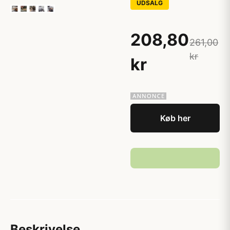
UDSALG
208,80
261,00
kr
kr
Køb her
Beskrivelse