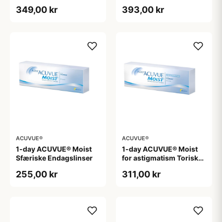
Astigmatiske
349,00 kr
393,00 kr
Endagslinser
ACUVUE®
ACUVUE®
1-day ACUVUE® Moist
1-day ACUVUE® Moist
Sfæriske Endagslinser
for astigmatism Toriske /
Astigmatiske
255,00 kr
311,00 kr
Endagslinser