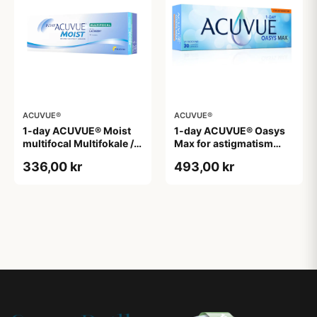
ACUVUE®
ACUVUE®
1-day ACUVUE® Moist
1-day ACUVUE® Oasys
multifocal Multifokale /
Max for astigmatism
Progressive
Toriske / Astigmatiske
336,00 kr
493,00 kr
Endagslinser
Endagslinser