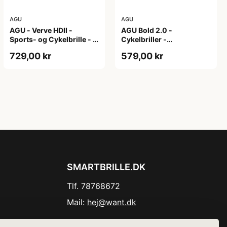
AGU
AGU
AGU - Verve HDII -
AGU Bold 2.0 -
Sports- og Cykelbrille - 3
Cykelbriller -
sæt linser - Mat Sort/Gul
Hvid/Bronze
729,00 kr
579,00 kr
SMARTBRILLE.DK
Tlf. 78768672
Mail:
hej@want.dk
Cookie- og privatlivspolitik