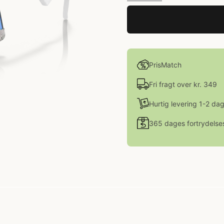
PrisMatch
Fri fragt over kr. 349
Hurtig levering 1-2 da
365 dages fortrydelse