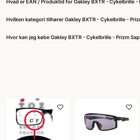
Hvad er EAN / Produktid for Oakley BXTR - Cykelbrille -
Hvilken kategori tilhører Oakley BXTR - Cykelbrille - Pr
Hvor kan jeg købe Oakley BXTR - Cykelbrille - Prizm Sa