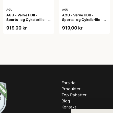
AGU
AGU
AGU - Verve HDII -
AGU - Verve HDII -
Sports- og Cykelbrille - 3
Sports- og Cykelbrille - 3
sæt linser - Crystal
sæt linser - Mat Hvid
919,00 kr
919,00 kr
Forside
Produkter
Top Rabatter
Blog
Kontakt