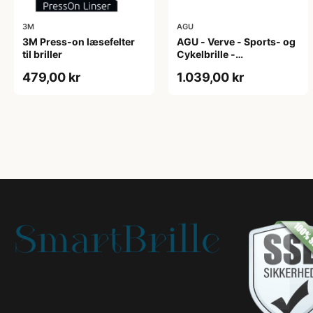
3M
AGU
3M Press-on læsefelter
AGU - Verve - Sports- og
til briller
Cykelbrille -
Photokromisk linse - Mat
479,00 kr
1.039,00 kr
Sort