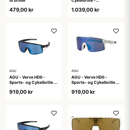
til briller
Cykelbrille -
Photokromisk linse -
479,00 kr
1.039,00 kr
Mat Sort
AGU
AGU
AGU - Verve HDII -
AGU - Verve HDII -
Sports- og Cykelbrille -
Sports- og Cykelbrille -
3 sæt linser - Crystal
3 sæt linser - Mat Hvid
919,00 kr
919,00 kr