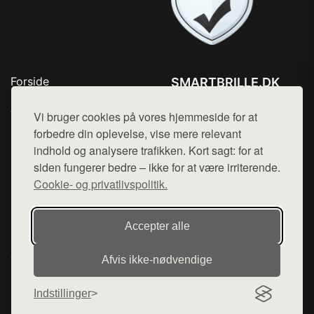
Forside
SMARTBRILLE.DK
Produkter
Tlf. 78768672
Top Rabatter
Vi bruger cookies på vores hjemmeside for at
Mail:
hej@want.dk
Blog
forbedre din oplevelse, vise mere relevant
Kontakt
indhold og analysere trafikken. Kort sagt: for at
Cookie- og privatlivspolitik
siden fungerer bedre – ikke for at være irriterende.
Cookie- og privatlivspolitik.
Denne side er en del af want.dk, der udgiver en række
Accepter alle
hjemmesider med præsentation af forskellige produkter fra
diverse webshops. Der sælges ikke varer fra denne side - vi
Afvis ikke‑nødvendige
henviser til de shops, som sælger varen. Vi har heller ikke
varerne på lager.
Indstillinger