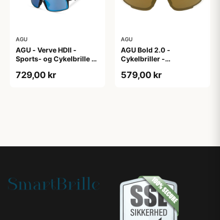
AGU
AGU
AGU - Verve HDII -
AGU Bold 2.0 -
Sports- og Cykelbrille -
Cykelbriller -
3 sæt linser - Mat
Hvid/Bronze
729,00 kr
579,00 kr
Sort/Gul