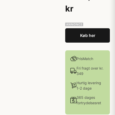
kr
Køb her
PrisMatch
Fri fragt over kr.
349
Hurtig levering
1-2 dage
365 dages
fortrydelsesret