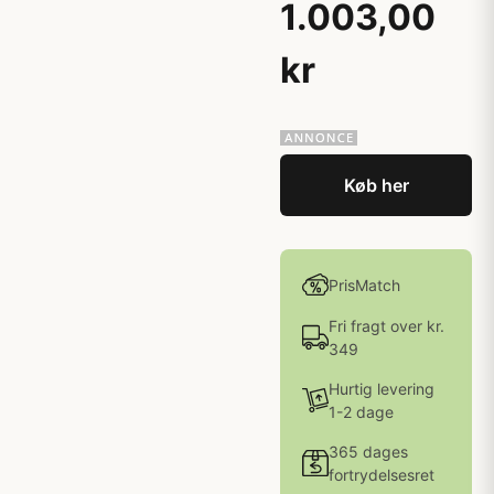
1.003,00
kr
Køb her
PrisMatch
Fri fragt over kr.
349
Hurtig levering
1-2 dage
365 dages
fortrydelsesret