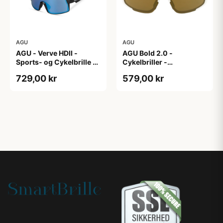
AGU
AGU
AGU - Verve HDII -
AGU Bold 2.0 -
Sports- og Cykelbrille -
Cykelbriller -
3 sæt linser - Mat
Hvid/Bronze
729,00 kr
579,00 kr
Sort/Gul