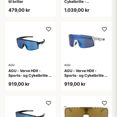
til briller
Cykelbrille -
Photokromisk linse -
479,00 kr
1.039,00 kr
Mat Sort
AGU
AGU
AGU - Verve HDII -
AGU - Verve HDII -
Sports- og Cykelbrille -
Sports- og Cykelbrille -
3 sæt linser - Crystal
3 sæt linser - Mat Hvid
919,00 kr
919,00 kr