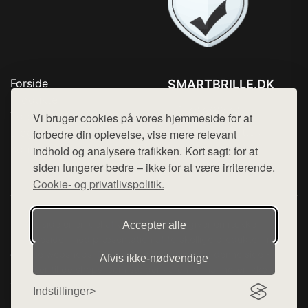
Forside
SMARTBRILLE.DK
Produkter
Tlf. 78768672
Top Rabatter
Vi bruger cookies på vores hjemmeside for at
Mail:
hej@want.dk
Blog
forbedre din oplevelse, vise mere relevant
Kontakt
indhold og analysere trafikken. Kort sagt: for at
Cookie- og privatlivspolitik
siden fungerer bedre – ikke for at være irriterende.
Cookie- og privatlivspolitik.
Denne side er en del af want.dk, der udgiver en række
Accepter alle
hjemmesider med præsentation af forskellige produkter fra
diverse webshops. Der sælges ikke varer fra denne side - vi
Afvis ikke‑nødvendige
henviser til de shops, som sælger varen. Vi har heller ikke
varerne på lager.
Indstillinger