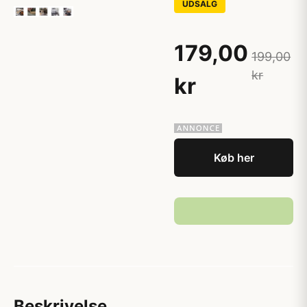
UDSALG
179,00
199,00
kr
kr
Køb her
Beskrivelse