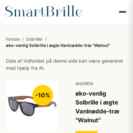
Forside
/
Solbriller
/
øko-venlig Solbrille i ægte Vanlnødde-træ "Walnut"
Dele af indholdet på denne side kan være genereret
med hjælp fra AI.
ANDREW
øko-venlig
-10%
Solbrille i ægte
Vanlnødde-træ
"Walnut"