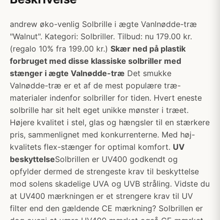
andrew øko-venlig Solbrille i ægte Vanlnødde-træ
"Walnut". Kategori: Solbriller. Tilbud: nu 179.00 kr.
(regalo 10% fra 199.00 kr.)
Skær ned på plastik
forbruget med disse klassiske solbriller med
stænger i ægte Valnødde-træ
Det smukke
Valnødde-træ er et af de mest populære træ-
materialer indenfor solbriller for tiden. Hvert eneste
solbrille har sit helt eget unikke mønster i træet.
Højere kvalitet i stel, glas og hængsler til en stærkere
pris, sammenlignet med konkurrenterne. Med høj-
kvalitets flex-stænger for optimal komfort.
UV
beskyttelse
Solbrillen er UV400 godkendt og
opfylder dermed de strengeste krav til beskyttelse
mod solens skadelige UVA og UVB stråling. Vidste du
at UV400 mærkningen er et strengere krav til UV
filter end den gældende CE mærkning? Solbrillen er