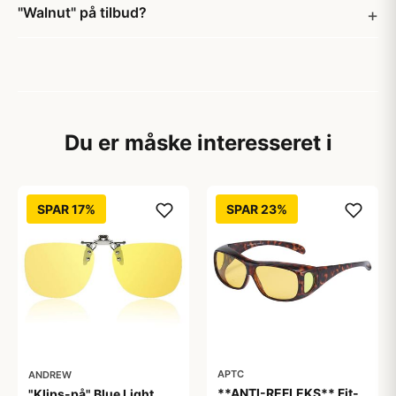
"Walnut" på tilbud?
Du er måske interesseret i
SPAR 17%
SPAR 23%
APTC
ANDREW
**ANTI-REFLEKS** Fit-
"Klips-på" Blue Light