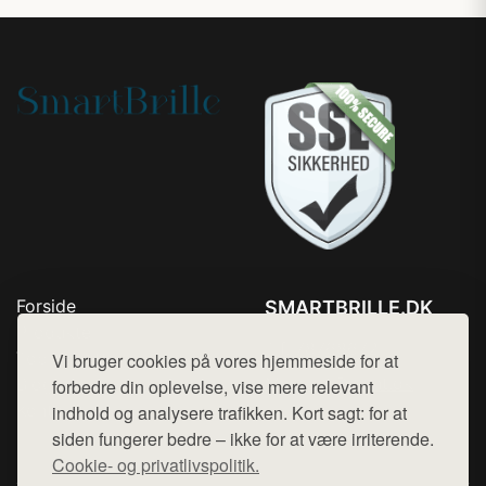
Forside
SMARTBRILLE.DK
Produkter
Tlf. 78768672
Top Rabatter
Vi bruger cookies på vores hjemmeside for at
Mail:
hej@want.dk
Blog
forbedre din oplevelse, vise mere relevant
Kontakt
indhold og analysere trafikken. Kort sagt: for at
Cookie- og privatlivspolitik
siden fungerer bedre – ikke for at være irriterende.
Cookie- og privatlivspolitik.