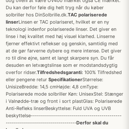
dog oveni at være UV400 mærket også CE mærket.
Du kan derfor føle dig helt tryg når du køber
solbriller hos DinSolbrille.dk.
TAC polariserede
linser
Linsen er TAC polariseret, hvilket er en ny
teknologi indenfor polariserede linser. Det giver en
linse i høj kvalitet med høj visuel klarhed. Linserne
fjerner effektivt reflekser og genskin, samtidig med
at de gør farverne dybere og mere intense. Det giver
ro til dine øjne, samt et langt skarpere syn. Du får
desuden en letvægtslinse som er modstandsdygtig
overfor ridser.
Tilfredshedsgaranti:
100% Tilfredshed
eller pengene retur
Specifikationer
Størrelse:
UnisizeBredde: 14,5 cmHøjde: 4,8 cmType:
Polariserede mode solbriller Køn: UnisexStel: Stænger
i Valnødde-træ og front i sort plastGlas: Polariserede
Anti-Refleks linserBeskyttelse: Fuld UVA og UVB
beskyttelse---------------------------------------------
-----------------------------------
Derfor skal du