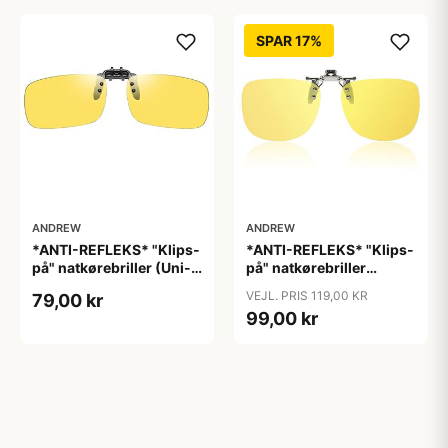
SPAR 17%
ANDREW
ANDREW
*ANTI-REFLEKS* "Klips-
*ANTI-REFLEKS* "Klips-
på" natkørebriller (Uni-
på" natkørebriller
size) "Free"
(ekstra god kvalitet)
VEJL. PRIS 119,00 KR
79,00 kr
"Moon"
99,00 kr