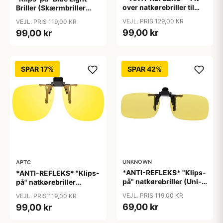
over natkørebriller til
Briller (Skærmbriller
almindelige briller
med blåt lys filter)
VEJL. PRIS 129,00 KR
VEJL. PRIS 119,00 KR
"Glare"
"Moon"
99,00 kr
99,00 kr
SPAR 17%
SPAR 42%
UNKNOWN
APTC
*ANTI-REFLEKS* "Klips-
*ANTI-REFLEKS* "Klips-
på" natkørebriller (Uni-
på" natkørebriller
size)
"Vinter"
VEJL. PRIS 119,00 KR
VEJL. PRIS 119,00 KR
69,00 kr
99,00 kr