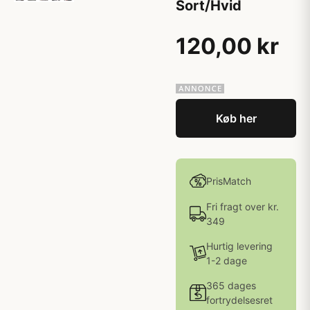
Sort/Hvid
120,00 kr
Køb her
PrisMatch
Fri fragt over kr.
349
Hurtig levering
1-2 dage
365 dages
fortrydelsesret