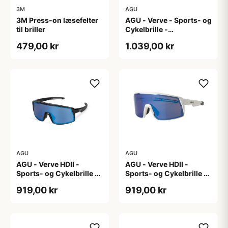
3M
AGU
3M Press-on læsefelter
AGU - Verve - Sports- og
til briller
Cykelbrille -
Photokromisk linse -
479,00 kr
1.039,00 kr
Mat Sort
AGU
AGU
AGU - Verve HDII -
AGU - Verve HDII -
Sports- og Cykelbrille -
Sports- og Cykelbrille -
3 sæt linser - Crystal
3 sæt linser - Mat Hvid
919,00 kr
919,00 kr