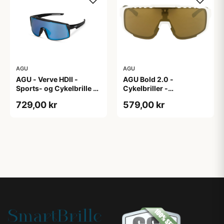
AGU
AGU
AGU - Verve HDII -
AGU Bold 2.0 -
Sports- og Cykelbrille -
Cykelbriller -
3 sæt linser - Mat
Hvid/Bronze
729,00 kr
579,00 kr
Sort/Gul