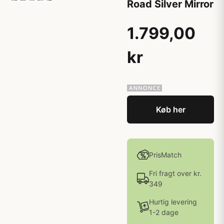
Road Silver Mirror
1.799,00
kr
Køb her
PrisMatch
Fri fragt over kr.
349
Hurtig levering
1-2 dage