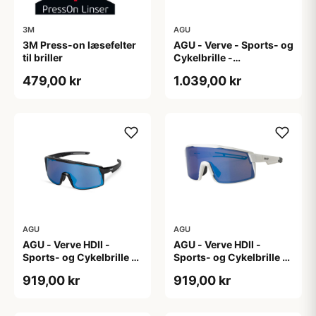
3M
AGU
3M Press-on læsefelter
AGU - Verve - Sports- og
til briller
Cykelbrille -
Photokromisk linse -
479,00 kr
1.039,00 kr
Mat Sort
AGU
AGU
AGU - Verve HDII -
AGU - Verve HDII -
Sports- og Cykelbrille -
Sports- og Cykelbrille -
3 sæt linser - Crystal
3 sæt linser - Mat Hvid
919,00 kr
919,00 kr