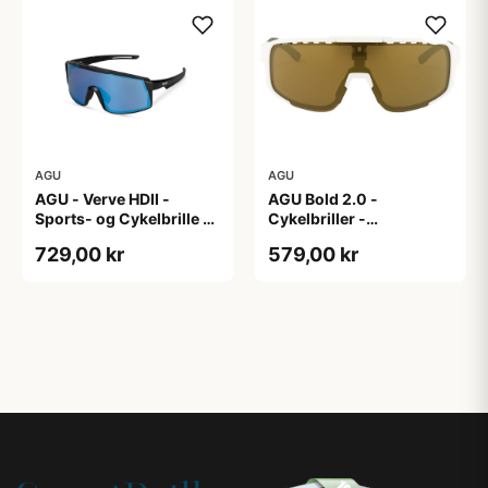
AGU
AGU
AGU - Verve HDII -
AGU Bold 2.0 -
Sports- og Cykelbrille -
Cykelbriller -
3 sæt linser - Mat
Hvid/Bronze
729,00 kr
579,00 kr
Sort/Gul