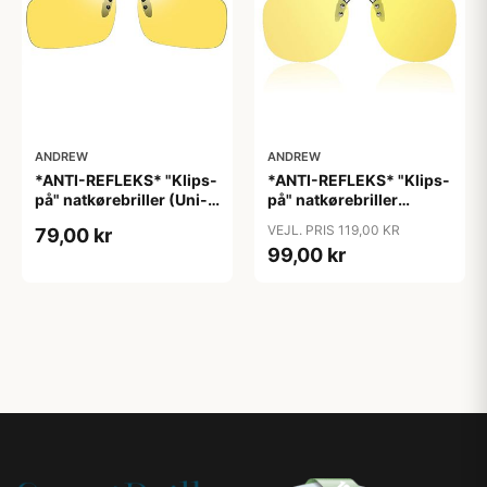
ANDREW
ANDREW
*ANTI-REFLEKS* "Klips-
*ANTI-REFLEKS* "Klips-
på" natkørebriller (Uni-
på" natkørebriller
size) "Free"
(ekstra god kvalitet)
VEJL. PRIS 119,00 KR
79,00 kr
"Moon"
99,00 kr