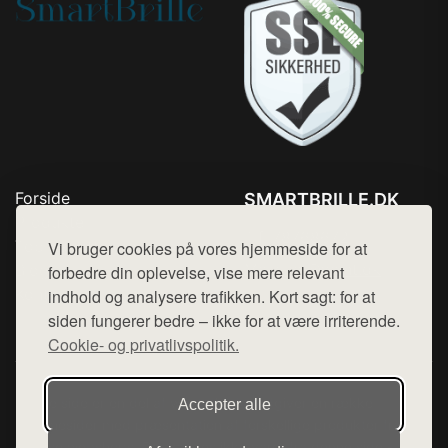
Forside
SMARTBRILLE.DK
Produkter
Tlf. 78768672
Top Rabatter
Vi bruger cookies på vores hjemmeside for at
Mail:
hej@want.dk
Blog
forbedre din oplevelse, vise mere relevant
Kontakt
indhold og analysere trafikken. Kort sagt: for at
Cookie- og privatlivspolitik
siden fungerer bedre – ikke for at være irriterende.
Cookie- og privatlivspolitik.
Denne side er en del af want.dk, der udgiver en række
Accepter alle
hjemmesider med præsentation af forskellige produkter fra
diverse webshops. Der sælges ikke varer fra denne side - vi