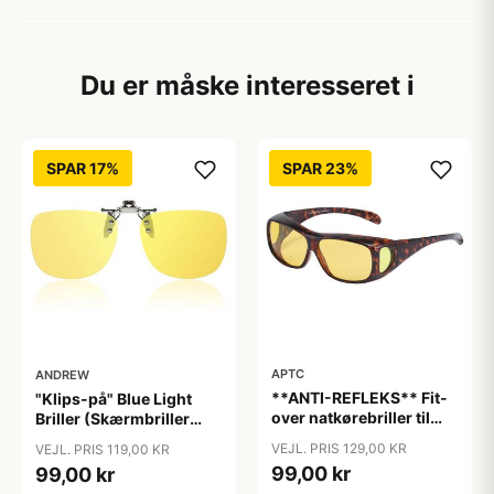
Du er måske interesseret i
SPAR 17%
SPAR 23%
APTC
ANDREW
**ANTI-REFLEKS** Fit-
"Klips-på" Blue Light
over natkørebriller til
Briller (Skærmbriller
almindelige briller
med blåt lys filter)
VEJL. PRIS 129,00 KR
VEJL. PRIS 119,00 KR
"Glare"
"Moon"
99,00 kr
99,00 kr