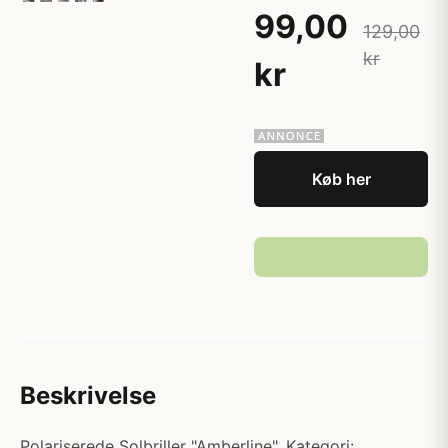
99,00
129,00
kr
kr
Køb her
Beskrivelse
Polariserede Solbriller "Amberline". Kategori: