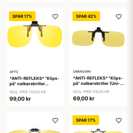
SPAR 17%
SPAR 42%
UNKNOWN
APTC
*ANTI-REFLEKS* "Klips-
*ANTI-REFLEKS* "Klips-
på" natkørebriller (Uni-
på" natkørebriller
size)
"Vinter"
VEJL. PRIS 119,00 KR
VEJL. PRIS 119,00 KR
69,00 kr
99,00 kr
SPAR 17%