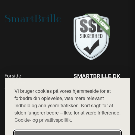
Forside
SMARTBRILLE.DK
Produkter
Tlf. 78768672
Top Rabatter
Vi bruger cookies på vores hjemmeside for at
Mail:
hej@want.dk
Blog
forbedre din oplevelse, vise mere relevant
Kontakt
indhold og analysere trafikken. Kort sagt: for at
Cookie- og privatlivspolitik
siden fungerer bedre – ikke for at være irriterende.
Cookie- og privatlivspolitik.