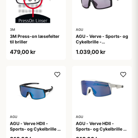
3M
AGU
3M Press-on læsefelter
AGU - Verve - Sports- og
til briller
Cykelbrille -
Photokromisk linse -
479,00 kr
1.039,00 kr
Mat Sort
AGU
AGU
AGU - Verve HDII -
AGU - Verve HDII -
Sports- og Cykelbrille -
Sports- og Cykelbrille -
3 sæt linser - Crystal
3 sæt linser - Mat Hvid