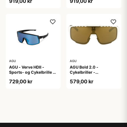
919,00 kr
919,00 kr
AGU
AGU
AGU - Verve HDII -
AGU Bold 2.0 -
Sports- og Cykelbrille -
Cykelbriller -
3 sæt linser - Mat
Hvid/Bronze
729,00 kr
579,00 kr
Sort/Gul