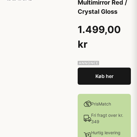
Multimirror Red /
Crystal Gloss
1.499,00
kr
Køb her
PrisMatch
Fri fragt over kr.
349
Hurtig levering