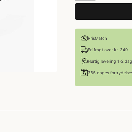
PrisMatch
Fri fragt over kr. 349
Hurtig levering 1-2 da
365 dages fortrydelse