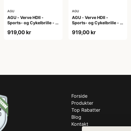
AGU
AGU
AGU - Verve HDII -
AGU - Verve HDII -
Sports- og Cykelbrille - 3
Sports- og Cykelbrille - 3
sæt linser - Crystal
sæt linser - Mat Hvid
919,00 kr
919,00 kr
Forside
Produkter
Top Rabatter
Blog
Kontakt