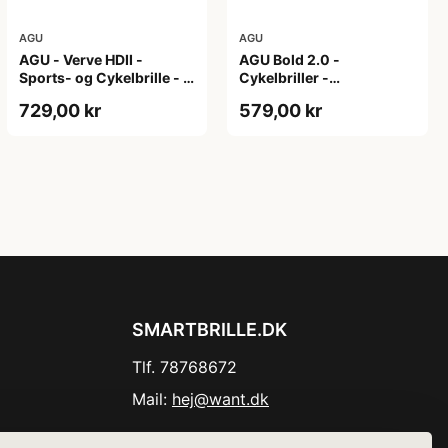
AGU
AGU
AGU - Verve HDII -
AGU Bold 2.0 -
Sports- og Cykelbrille - 3
Cykelbriller -
sæt linser - Mat Sort/Gul
Hvid/Bronze
729,00 kr
579,00 kr
SMARTBRILLE.DK
Tlf. 78768672
Mail:
hej@want.dk
Cookie- og privatlivspolitik