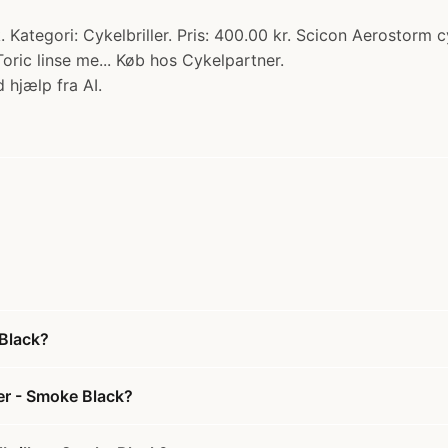
tegori: Cykelbriller. Pris: 400.00 kr. Scicon Aerostorm cy
ric linse me... Køb hos Cykelpartner.
 hjælp fra AI.
Black?
er - Smoke Black?