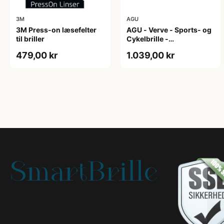
3M
AGU
3M Press-on læsefelter
AGU - Verve - Sports- og
til briller
Cykelbrille -
Photokromisk linse - Mat
479,00 kr
1.039,00 kr
Sort