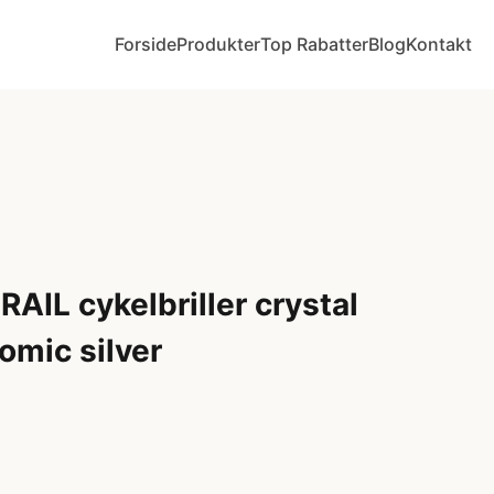
Forside
Produkter
Top Rabatter
Blog
Kontakt
AIL cykelbriller crystal
omic silver