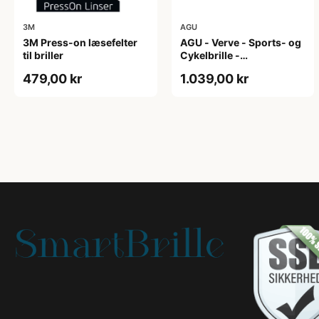
3M
AGU
3M Press-on læsefelter
AGU - Verve - Sports- og
til briller
Cykelbrille -
Photokromisk linse - Mat
479,00 kr
1.039,00 kr
Sort