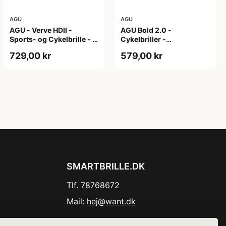
AGU
AGU
AGU - Verve HDII -
AGU Bold 2.0 -
Sports- og Cykelbrille - 3
Cykelbriller -
sæt linser - Mat Sort/Gul
Hvid/Bronze
729,00 kr
579,00 kr
SMARTBRILLE.DK
Tlf. 78768672
Mail:
hej@want.dk
Cookie- og privatlivspolitik