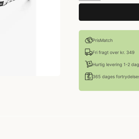
PrisMatch
Fri fragt over kr. 349
Hurtig levering 1-2 da
365 dages fortrydelse