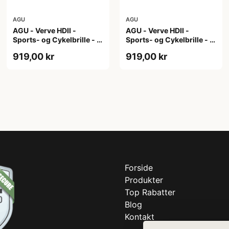
AGU
AGU
AGU - Verve HDII -
AGU - Verve HDII -
Sports- og Cykelbrille - 3
Sports- og Cykelbrille - 3
sæt linser - Crystal
sæt linser - Mat Hvid
919,00 kr
919,00 kr
Forside
Produkter
Top Rabatter
Blog
Kontakt