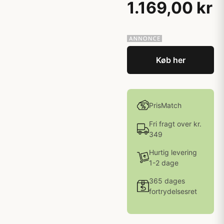
1.169,00 kr
Køb her
PrisMatch
Fri fragt over kr.
349
Hurtig levering
1-2 dage
365 dages
fortrydelsesret