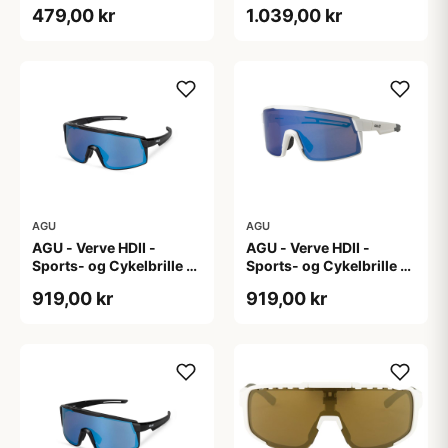
Photokromisk linse -
479,00 kr
1.039,00 kr
Mat Sort
AGU
AGU
AGU - Verve HDII -
AGU - Verve HDII -
Sports- og Cykelbrille -
Sports- og Cykelbrille -
3 sæt linser - Crystal
3 sæt linser - Mat Hvid
919,00 kr
919,00 kr