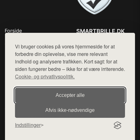
Forside
SMARTBRILLE.DK
Produkter
Tlf. 78768672
Top Rabatter
Vi bruger cookies på vores hjemmeside for at
Mail:
hej@want.dk
Blog
forbedre din oplevelse, vise mere relevant
Kontakt
indhold og analysere trafikken. Kort sagt: for at
Cookie- og privatlivspolitik
siden fungerer bedre – ikke for at være irriterende.
Cookie- og privatlivspolitik.
Denne side er en del af want.dk, der udgiver en række
Accepter alle
hjemmesider med præsentation af forskellige produkter fra
diverse webshops. Der sælges ikke varer fra denne side - vi
Afvis ikke‑nødvendige
henviser til de shops, som sælger varen. Vi har heller ikke
varerne på lager.
Indstillinger
© 2026 smartbrille.dk. Alle rettigheder forbeholdes.