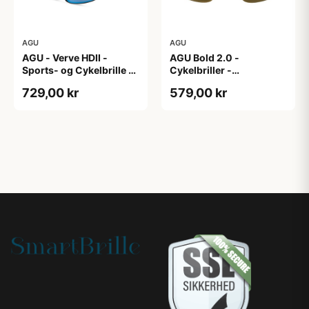
AGU
AGU
AGU - Verve HDII -
AGU Bold 2.0 -
Sports- og Cykelbrille -
Cykelbriller -
3 sæt linser - Mat
Hvid/Bronze
729,00 kr
579,00 kr
Sort/Gul