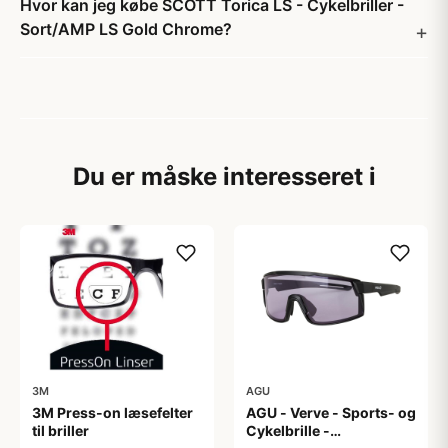
Hvor kan jeg købe SCOTT Torica LS - Cykelbriller -
Sort/AMP LS Gold Chrome?
Du er måske interesseret i
3M
AGU
3M Press-on læsefelter
AGU - Verve - Sports- og
til briller
Cykelbrille -