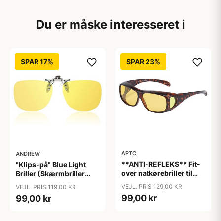
Du er måske interesseret i
SPAR 17%
SPAR 23%
APTC
ANDREW
**ANTI-REFLEKS** Fit-
"Klips-på" Blue Light
over natkørebriller til
Briller (Skærmbriller
almindelige briller
med blåt lys filter)
VEJL. PRIS 129,00 KR
VEJL. PRIS 119,00 KR
"Glare"
"Moon"
99,00 kr
99,00 kr