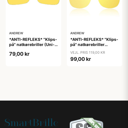
ANDREW
ANDREW
*ANTI-REFLEKS* "Klips-
*ANTI-REFLEKS* "Klips-
på" natkørebriller (Uni-
på" natkørebriller
size) "Free"
(ekstra god kvalitet)
VEJL. PRIS 119,00 KR
79,00 kr
"Moon"
99,00 kr