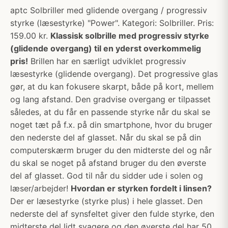
aptc Solbriller med glidende overgang / progressiv
styrke (læsestyrke) "Power". Kategori: Solbriller. Pris:
159.00 kr.
Klassisk solbrille med progressiv styrke
(glidende overgang) til en yderst overkommelig
pris!
Brillen har en særligt udviklet progressiv
læsestyrke (glidende overgang). Det progressive glas
gør, at du kan fokusere skarpt, både på kort, mellem
og lang afstand. Den gradvise overgang er tilpasset
således, at du får en passende styrke når du skal se
noget tæt på f.x. på din smartphone, hvor du bruger
den nederste del af glasset. Når du skal se på din
computerskærm bruger du den midterste del og når
du skal se noget på afstand bruger du den øverste
del af glasset. God til når du sidder ude i solen og
læser/arbejder!
Hvordan er styrken fordelt i linsen?
Der er læsestyrke (styrke plus) i hele glasset. Den
nederste del af synsfeltet giver den fulde styrke, den
midterste del lidt svagere og den øverste del har 50