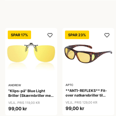
SPAR 17%
SPAR 23%
APTC
ANDREW
**ANTI-REFLEKS** Fit-
"Klips-på" Blue Light
over natkørebriller til
Briller (Skærmbriller med
almindelige briller "Glare"
blåt lys filter) "Moon"
VEJL. PRIS 129,00 KR
VEJL. PRIS 119,00 KR
99,00 kr
99,00 kr