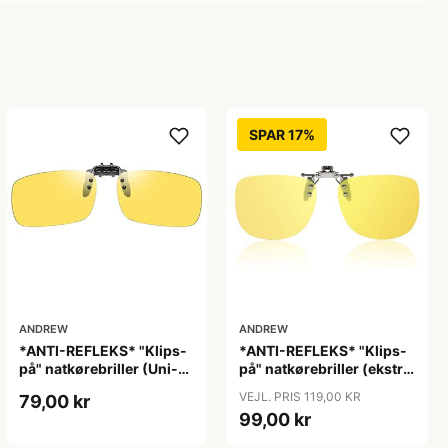
SPAR 17%
ANDREW
ANDREW
*ANTI-REFLEKS* "Klips-
*ANTI-REFLEKS* "Klips-
på" natkørebriller (Uni-
på" natkørebriller (ekstra
size) "Free"
god kvalitet) "Moon"
VEJL. PRIS 119,00 KR
79,00 kr
99,00 kr