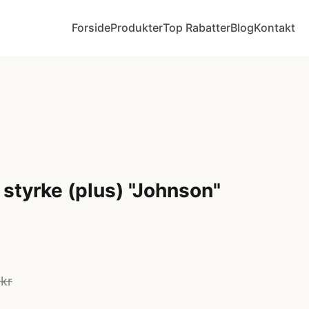
Forside
Produkter
Top Rabatter
Blog
Kontakt
 styrke (plus) "Johnson"
 kr