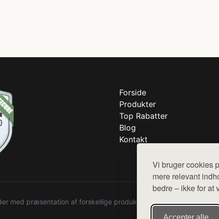
Forside
Produkter
Top Rabatter
Blog
Kontakt
Vi bruger cookies p
mere relevant indho
bedre – ikke for at 
r med præsentation af forskellige produkter fra diverse webshops. De
Accepter alle