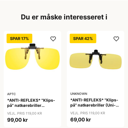
Du er måske interesseret i
SPAR 17%
SPAR 42%
UNKNOWN
APTC
*ANTI-REFLEKS* "Klips-
*ANTI-REFLEKS* "Klips-
på" natkørebriller (Uni-
på" natkørebriller
size)
"Vinter"
VEJL. PRIS 119,00 KR
VEJL. PRIS 119,00 KR
69,00 kr
99,00 kr