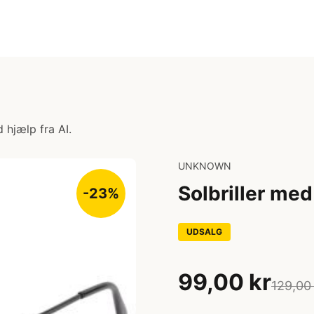
 hjælp fra AI.
UNKNOWN
Solbriller med
-23%
UDSALG
99,00 kr
129,00