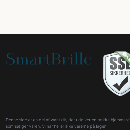
Denne side er en del af want.dk, der udgiver en række hjemmeside
som sælger varen. Vi har heller ikke varerne på lager.