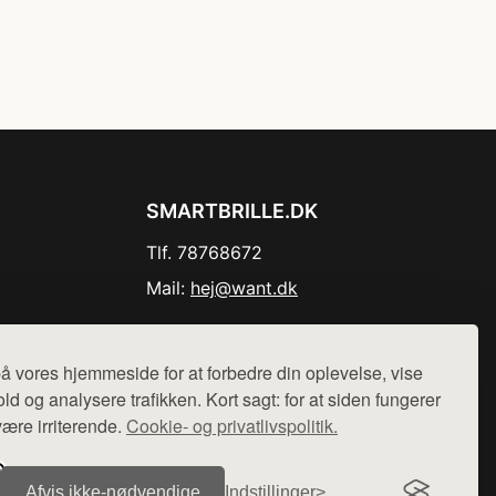
SMARTBRILLE.DK
Tlf. 78768672
Mail:
hej@want.dk
Cookie- og privatlivspolitik
å vores hjemmeside for at forbedre din oplevelse, vise
ld og analysere trafikken. Kort sagt: for at siden fungerer
være irriterende.
Cookie- og privatlivspolitik.
r sælges ikke varer fra denne side - vi henviser til de shops,
Afvis ikke‑nødvendige
Indstillinger