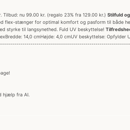
er. Tilbud: nu 99.00 kr. (regalo 23% fra 129.00 kr.)
Stilfuld o
ed flex-stænger for optimal komfort og pasform til både he
ed styrke til langsynethed. Fuld UV beskyttelse!
Tilfredshe
-sexBredde: 14,0 cmHøjde: 4,0 cmUV beskyttelse: Opfylder 
---------------------------------------------------------------
bage!
 hjælp fra AI.