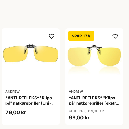
SPAR 17%
ANDREW
ANDREW
*ANTI-REFLEKS* "Klips-
*ANTI-REFLEKS* "Klips-
på" natkørebriller (Uni-
på" natkørebriller (ekstra
size) "Free"
god kvalitet) "Moon"
VEJL. PRIS 119,00 KR
79,00 kr
99,00 kr