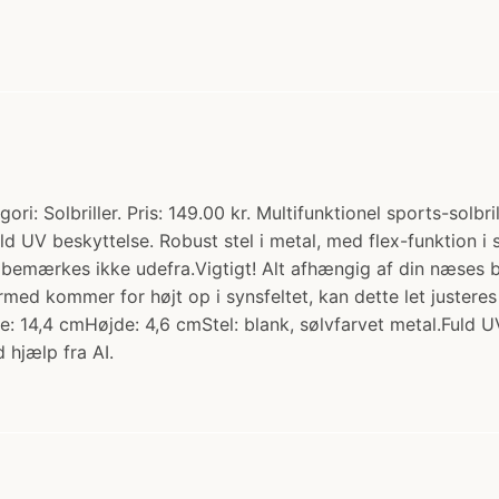
gori: Solbriller. Pris: 149.00 kr. Multifunktionel sports-solb
 fuld UV beskyttelse. Robust stel i metal, med flex-funktion i
og bemærkes ikke udefra.Vigtigt! Alt afhængig af din næses b
rmed kommer for højt op i synsfeltet, kan dette let justere
: 14,4 cmHøjde: 4,6 cmStel: blank, sølvfarvet metal.Fuld 
 hjælp fra AI.