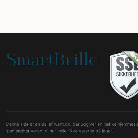
Denne side er en del af want.dk, der udgiver en række hjemmeside
som sælger varen. Vi har heller ikke varerne på lager.