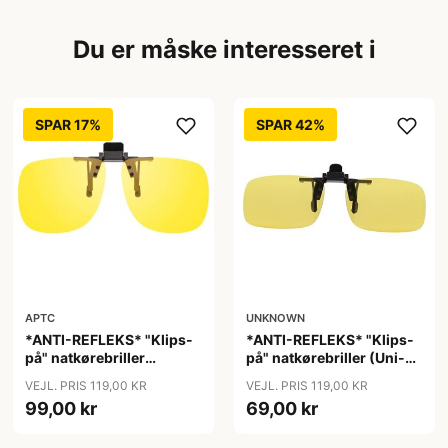
Du er måske interesseret i
SPAR 17%
SPAR 42%
UNKNOWN
APTC
*ANTI-REFLEKS* "Klips-
*ANTI-REFLEKS* "Klips-
på" natkørebriller (Uni-
på" natkørebriller
size)
"Vinter"
VEJL. PRIS 119,00 KR
VEJL. PRIS 119,00 KR
69,00 kr
99,00 kr