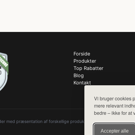
Forside
Produkter
Top Rabatter
Blog
Kontakt
Vi bruger cookies p
mere relevant indho
bedre – ikke for at 
r med præsentation af forskellige produkter fra diverse webshops. De
Accepter alle