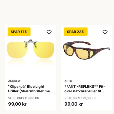
SPAR 17%
SPAR 23%
APTC
ANDREW
**ANTI-REFLEKS** Fit-
"Klips-på" Blue Light
over natkørebriller til
Briller (Skærmbriller med
almindelige briller "Glare"
blåt lys filter) "Moon"
VEJL. PRIS 129,00 KR
VEJL. PRIS 119,00 KR
99,00 kr
99,00 kr