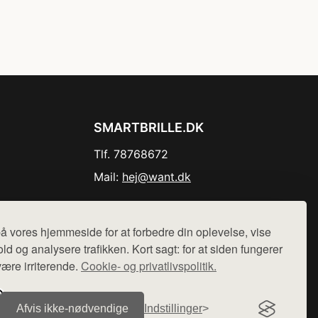
SMARTBRILLE.DK
Tlf. 78768672
Mail:
hej@want.dk
Cookie- og privatlivspolitik
å vores hjemmeside for at forbedre din oplevelse, vise
ld og analysere trafikken. Kort sagt: for at siden fungerer
være irriterende.
Cookie- og privatlivspolitik.
r sælges ikke varer fra denne side - vi henviser til de shops,
Afvis ikke‑nødvendige
Indstillinger