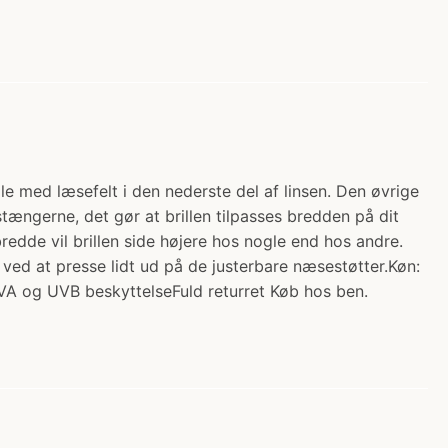
rille med læsefelt i den nederste del af linsen. Den øvrige
 stængerne, det gør at brillen tilpasses bredden på dit
redde vil brillen side højere hos nogle end hos andre.
s ved at presse lidt ud på de justerbare næsestøtter.Køn:
UVA og UVB beskyttelseFuld returret Køb hos ben.