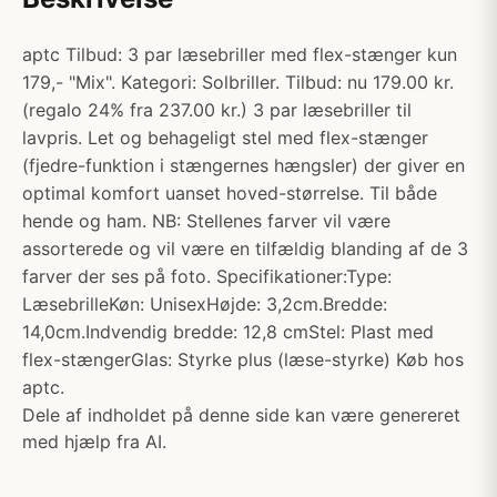
aptc Tilbud: 3 par læsebriller med flex-stænger kun
179,- "Mix". Kategori: Solbriller. Tilbud: nu 179.00 kr.
(regalo 24% fra 237.00 kr.) 3 par læsebriller til
lavpris. Let og behageligt stel med flex-stænger
(fjedre-funktion i stængernes hængsler) der giver en
optimal komfort uanset hoved-størrelse. Til både
hende og ham. NB: Stellenes farver vil være
assorterede og vil være en tilfældig blanding af de 3
farver der ses på foto. Specifikationer:Type:
LæsebrilleKøn: UnisexHøjde: 3,2cm.Bredde:
14,0cm.Indvendig bredde: 12,8 cmStel: Plast med
flex-stængerGlas: Styrke plus (læse-styrke) Køb hos
aptc.
Dele af indholdet på denne side kan være genereret
med hjælp fra AI.