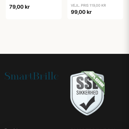
size) "Free"
(ekstra god kvalitet)
VEJL. PRIS 119,00 KR
79,00 kr
"Moon"
99,00 kr