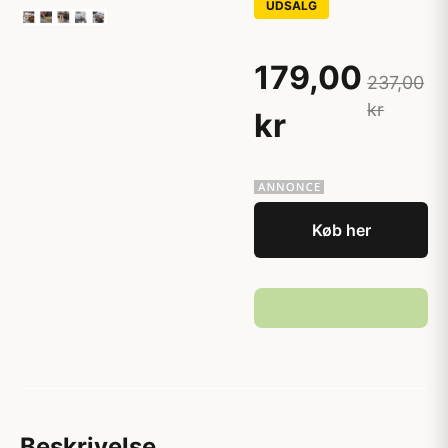
UDSALG
179,00
237,00
kr
kr
Køb her
Beskrivelse