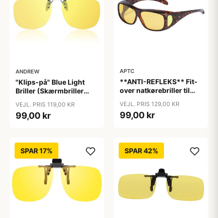
APTC
ANDREW
**ANTI-REFLEKS** Fit-
"Klips-på" Blue Light
over natkørebriller til
Briller (Skærmbriller
almindelige briller
med blåt lys filter)
VEJL. PRIS 129,00 KR
VEJL. PRIS 119,00 KR
"Glare"
"Moon"
99,00 kr
99,00 kr
SPAR 17%
SPAR 42%