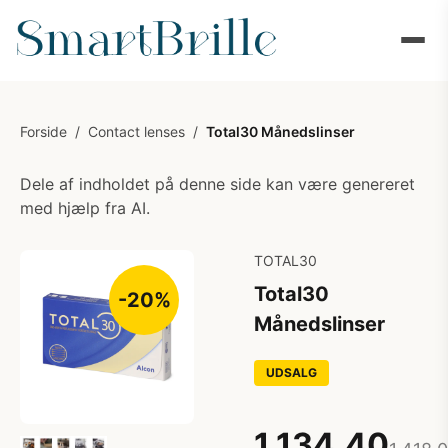
Forside
/
Contact lenses
/
Total30 Månedslinser
Dele af indholdet på denne side kan være genereret
med hjælp fra AI.
TOTAL30
Total30
-20%
Månedslinser
UDSALG
1.134,40