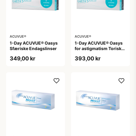
ACUVUE®
ACUVUE®
1-Day ACUVUE® Oasys
1-Day ACUVUE® Oasys
Sfæriske Endagslinser
for astigmatism Toriske /
Astigmatiske
349,00 kr
393,00 kr
Endagslinser