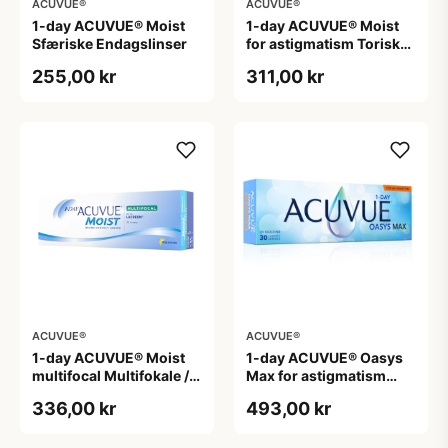
ACUVUE®
ACUVUE®
1-day ACUVUE® Moist
1-day ACUVUE® Moist
Sfæriske Endagslinser
for astigmatism Toriske /
Astigmatiske
255,00 kr
311,00 kr
Endagslinser
ACUVUE®
ACUVUE®
1-day ACUVUE® Moist
1-day ACUVUE® Oasys
multifocal Multifokale /
Max for astigmatism
Progressive
Toriske / Astigmatiske
336,00 kr
493,00 kr
Endagslinser
Endagslinser