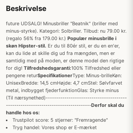
Beskrivelse
future UDSALG! Minusbriller "Beatnik" (briller med
minus-styrke). Kategori: Solbriller. Tilbud: nu 79.00 kr.
(regalo 56% fra 179.00 kr.)
Populær minusbrille i
skøn Hipster-stil.
Er du til 80ér stil, er du en en'er,
kan du lide at skille dig ud fra mængden, men er
samtidig med på moden, er denne model den rigtige
for dig!
Tilfredshedsgaranti:
100% Tilfredshed eller
pengene retur
Specifikationer
Type: Minus-brilleKøn:
UnisexBredde: 14,5 cmHøjde: 4,7 cmStel: Sølvfarvet
metal, indbygget fjederfunktionGlas: Styrke minus
(Til nærsynethed)---------------------------------------
-----------------------------------------
Derfor skal du
handle hos os:
Trustpilot score: 5 stjerner: "Fremragende"
Tryg handel: Vores shop er E-mærket