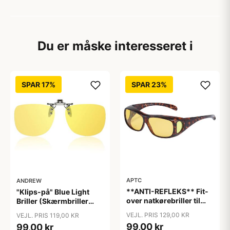
Du er måske interesseret i
SPAR 17%
SPAR 23%
APTC
ANDREW
**ANTI-REFLEKS** Fit-
"Klips-på" Blue Light
over natkørebriller til
Briller (Skærmbriller
almindelige briller
med blåt lys filter)
VEJL. PRIS 129,00 KR
VEJL. PRIS 119,00 KR
"Glare"
"Moon"
99,00 kr
99,00 kr