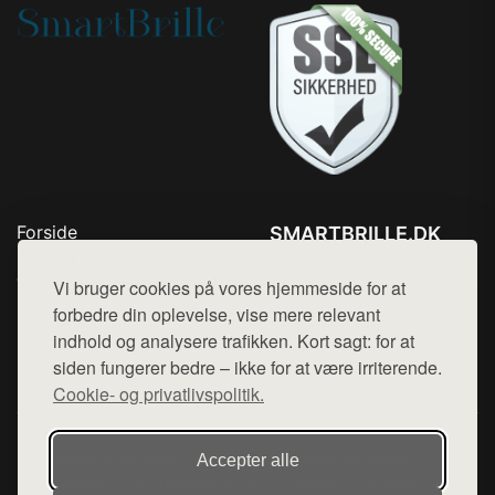
Forside
SMARTBRILLE.DK
Produkter
Tlf. 78768672
Top Rabatter
Vi bruger cookies på vores hjemmeside for at
Mail:
hej@want.dk
Blog
forbedre din oplevelse, vise mere relevant
Kontakt
indhold og analysere trafikken. Kort sagt: for at
Cookie- og privatlivspolitik
siden fungerer bedre – ikke for at være irriterende.
Cookie- og privatlivspolitik.
Denne side er en del af want.dk, der udgiver en række
Accepter alle
hjemmesider med præsentation af forskellige produkter fra