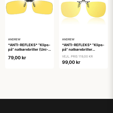
ANDREW
ANDREW
*ANTI-REFLEKS* "Klips-
*ANTI-REFLEKS* "Klips-
på" natkørebriller (Uni-
på" natkørebriller
size) "Free"
(ekstra god kvalitet)
VEJL. PRIS 119,00 KR
79,00 kr
"Moon"
99,00 kr