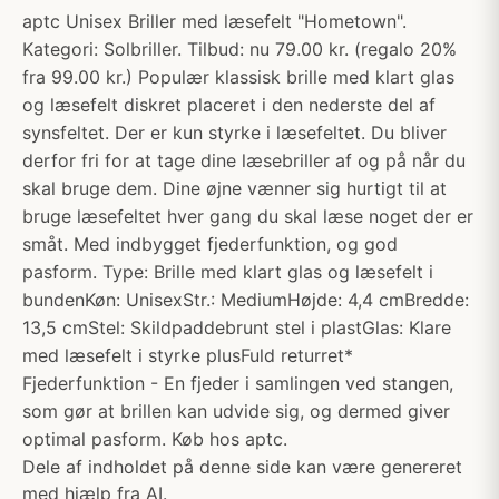
aptc Unisex Briller med læsefelt "Hometown".
Kategori: Solbriller. Tilbud: nu 79.00 kr. (regalo 20%
fra 99.00 kr.) Populær klassisk brille med klart glas
og læsefelt diskret placeret i den nederste del af
synsfeltet. Der er kun styrke i læsefeltet. Du bliver
derfor fri for at tage dine læsebriller af og på når du
skal bruge dem. Dine øjne vænner sig hurtigt til at
bruge læsefeltet hver gang du skal læse noget der er
småt. Med indbygget fjederfunktion, og god
pasform. Type: Brille med klart glas og læsefelt i
bundenKøn: UnisexStr.: MediumHøjde: 4,4 cmBredde:
13,5 cmStel: Skildpaddebrunt stel i plastGlas: Klare
med læsefelt i styrke plusFuld returret*
Fjederfunktion - En fjeder i samlingen ved stangen,
som gør at brillen kan udvide sig, og dermed giver
optimal pasform. Køb hos aptc.
Dele af indholdet på denne side kan være genereret
med hjælp fra AI.