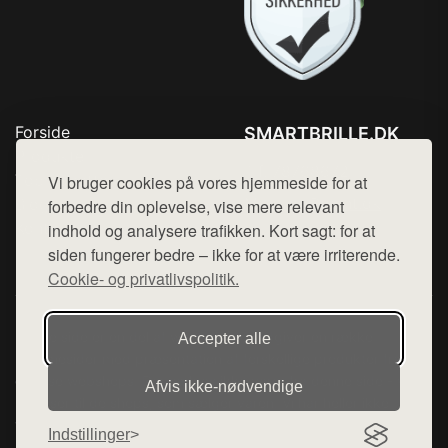
Forside
SMARTBRILLE.DK
Produkter
Tlf. 78768672
Top Rabatter
Vi bruger cookies på vores hjemmeside for at
Mail:
hej@want.dk
Blog
forbedre din oplevelse, vise mere relevant
Kontakt
indhold og analysere trafikken. Kort sagt: for at
Cookie- og privatlivspolitik
siden fungerer bedre – ikke for at være irriterende.
Cookie- og privatlivspolitik.
Denne side er en del af want.dk, der udgiver en række
Accepter alle
hjemmesider med præsentation af forskellige produkter fra
diverse webshops. Der sælges ikke varer fra denne side - vi
Afvis ikke‑nødvendige
henviser til de shops, som sælger varen. Vi har heller ikke
varerne på lager.
Indstillinger