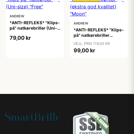
ANDREW
*ANTI-REFLEKS* "Klips-
ANDREW
på" natkørebriller (Uni-
*ANTI-REFLEKS* "Klips-
size) "Free"
på" natkørebriller
79,00 kr
(ekstra god kvalitet)
VEJL. PRIS 119,00 KR
"Moon"
99,00 kr