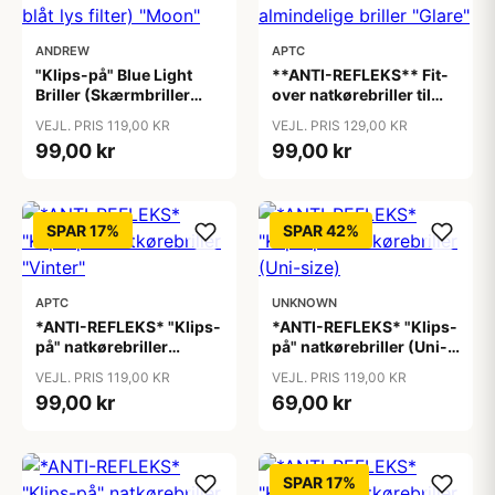
ANDREW
APTC
"Klips-på" Blue Light
**ANTI-REFLEKS** Fit-
Briller (Skærmbriller
over natkørebriller til
med blåt lys filter)
almindelige briller
VEJL. PRIS 119,00 KR
VEJL. PRIS 129,00 KR
"Moon"
"Glare"
99,00 kr
99,00 kr
SPAR 17%
SPAR 42%
APTC
UNKNOWN
*ANTI-REFLEKS* "Klips-
*ANTI-REFLEKS* "Klips-
på" natkørebriller
på" natkørebriller (Uni-
"Vinter"
size)
VEJL. PRIS 119,00 KR
VEJL. PRIS 119,00 KR
99,00 kr
69,00 kr
SPAR 17%