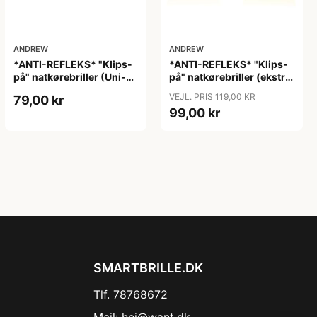
ANDREW
ANDREW
*ANTI-REFLEKS* "Klips-
*ANTI-REFLEKS* "Klips-
på" natkørebriller (Uni-
på" natkørebriller (ekstra
size) "Free"
god kvalitet) "Moon"
VEJL. PRIS 119,00 KR
79,00 kr
99,00 kr
SMARTBRILLE.DK
Tlf. 78768672
Mail:
hej@want.dk