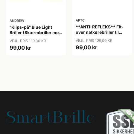
APTC
ANDREW
**ANTI-REFLEKS** Fit-
"Klips-på" Blue Light
over natkørebriller til
Briller (Skærmbriller med
almindelige briller "Glare"
blåt lys filter) "Moon"
VEJL. PRIS 129,00 KR
VEJL. PRIS 119,00 KR
99,00 kr
99,00 kr