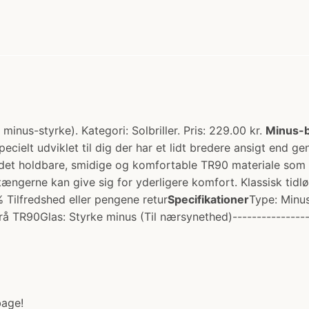
minus-styrke). Kategori: Solbriller. Pris: 229.00 kr.
Minus-b
pecielt udviklet til dig der har et lidt bredere ansigt end g
 det holdbare, smidige og komfortable TR90 materiale som er 
ngerne kan give sig for yderligere komfort. Klassisk tidlø
 Tilfredshed eller pengene retur
Specifikationer
Type: Minus
TR90Glas: Styrke minus (Til nærsynethed)--------------------
bage!