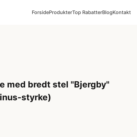
Forside
Produkter
Top Rabatter
Blog
Kontakt
e med bredt stel "Bjergby"
minus-styrke)