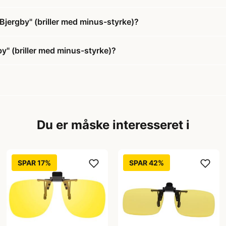
"Bjergby" (briller med minus-styrke)?
by" (briller med minus-styrke)?
Du er måske interesseret i
SPAR 17%
SPAR 42%