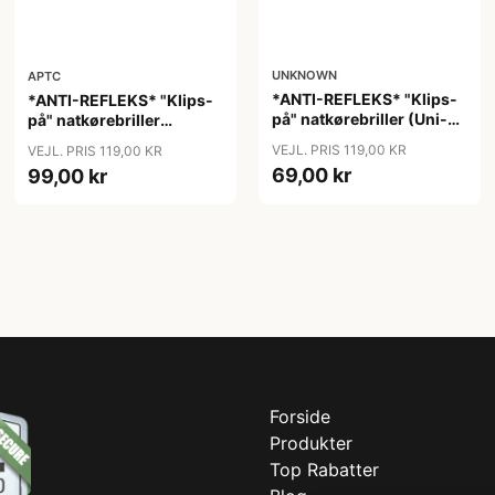
UNKNOWN
APTC
*ANTI-REFLEKS* "Klips-
*ANTI-REFLEKS* "Klips-
på" natkørebriller (Uni-
på" natkørebriller
size)
"Vinter"
VEJL. PRIS 119,00 KR
VEJL. PRIS 119,00 KR
69,00 kr
99,00 kr
Forside
Produkter
Top Rabatter