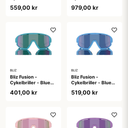
Powder
Matsort/Brun/Blue
559,00 kr
979,00 kr
Pink/Brun/Rose
Multi + Orange
Multi
BLIZ
BLIZ
Bliz Fusion -
Bliz Fusion -
Cykelbriller - Blue
Cykelbriller - Blue
green lens - Matte
lens - Matte blue
401,00 kr
519,00 kr
Turquoise