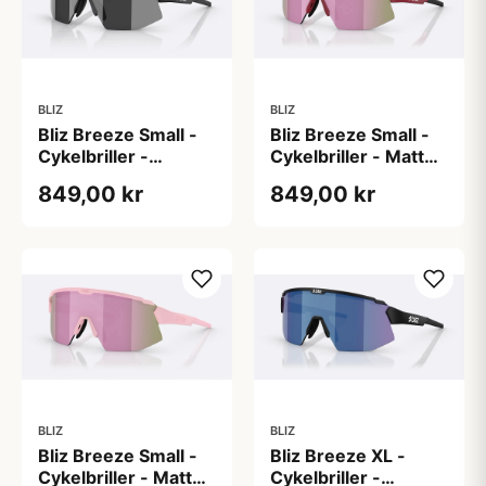
BLIZ
BLIZ
Bliz Breeze Small -
Bliz Breeze Small -
Cykelbriller -
Cykelbriller - Matt
Matsort/Smoke/Silver
Burgundy/Brun/Rose
849,00 kr
849,00 kr
Mirror
Multi
BLIZ
BLIZ
Bliz Breeze Small -
Bliz Breeze XL -
Cykelbriller - Matt
Cykelbriller -