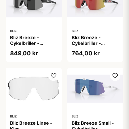
BLIZ
BLIZ
Bliz Breeze -
Bliz Breeze -
Cykelbriller -
Cykelbriller -
Matsort/Smoke/Silver
Transparent Dark
849,00 kr
764,00 kr
Mirror
Grey/Brun/Red Multi
BLIZ
BLIZ
Bliz Breeze Linse -
Bliz Breeze Small -
Klar
Cykelbriller -