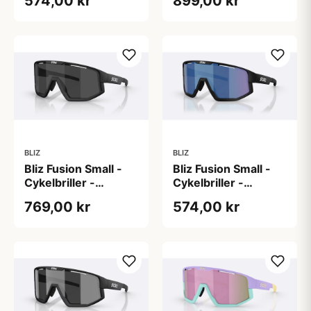
574,00 kr
899,00 kr
Multi
Photochromic
Brown w Blue Multi
BLIZ
BLIZ
Bliz Fusion Small -
Bliz Fusion Small -
Cykelbriller -
Cykelbriller -
Matsort/Smoke
Matsort/Smoke/Blue
769,00 kr
574,00 kr
Multi