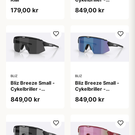
Mathvid/Smoke/Blue
179,00 kr
849,00 kr
Multi
BLIZ
BLIZ
Bliz Breeze Small -
Bliz Breeze Small -
Cykelbriller -
Cykelbriller -
Matsort/Smoke
Matsort/Smoke/Blue
849,00 kr
849,00 kr
Multi