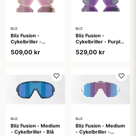
BLIZ
BLIZ
Bliz Fusion -
Bliz Fusion -
Cykelbriller -
Cykelbriller - Purple
Brown/rose
lens - Matt purple
509,00 kr
529,00 kr
multicolour lens -
Matt powder pink
BLIZ
BLIZ
Bliz Fusion - Medium
Bliz Fusion - Medium
- Cykelbriller - Blå
- Cykelbriller -