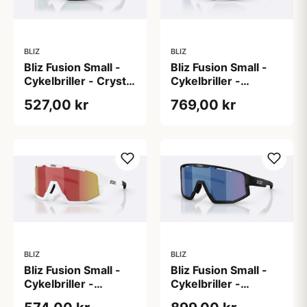
BLIZ
BLIZ
Bliz Fusion Small -
Bliz Fusion Small -
Cykelbriller - Crystal
Cykelbriller -
Black/Brown/Green
Mathvid/Smoke/Blue
527,00 kr
769,00 kr
Multi
Multi
BLIZ
BLIZ
Bliz Fusion Small -
Bliz Fusion Small -
Cykelbriller -
Cykelbriller -
Mathvid/Smoke/Red
Matsort/Nano Optics