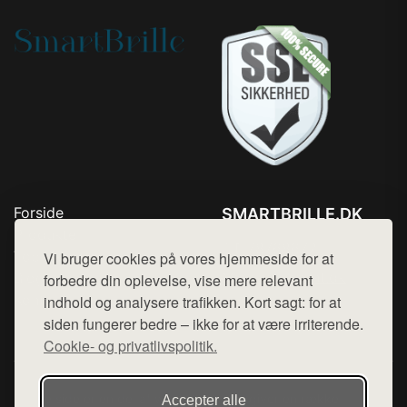
Forside
SMARTBRILLE.DK
Produkter
Tlf. 78768672
Top Rabatter
Vi bruger cookies på vores hjemmeside for at
Mail:
hej@want.dk
Blog
forbedre din oplevelse, vise mere relevant
Kontakt
indhold og analysere trafikken. Kort sagt: for at
Cookie- og privatlivspolitik
siden fungerer bedre – ikke for at være irriterende.
Cookie- og privatlivspolitik.
Denne side er en del af want.dk, der udgiver en række
Accepter alle