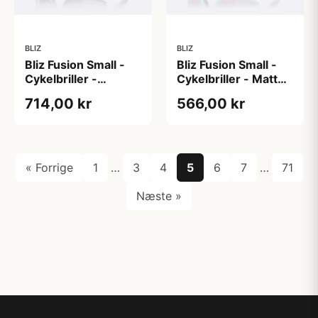
BLIZ
BLIZ
Bliz Fusion Small -
Bliz Fusion Small -
Cykelbriller -
Cykelbriller - Matt
Matsort/Smoke/Silver
Pastel
714,00 kr
566,00 kr
Mirror
Purple/Brown/Pink
Multi
« Forrige
1
…
3
4
5
6
7
…
71
Næste »