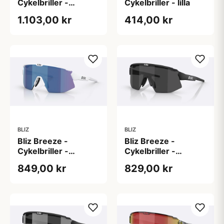
Cykelbriller -
Cykelbriller - lilla
Sort/blå
1.103,00 kr
414,00 kr
BLIZ
BLIZ
Bliz Breeze -
Bliz Breeze -
Cykelbriller -
Cykelbriller -
Mathvid/Smoke/Blue
Matsort/Smoke
849,00 kr
829,00 kr
Multi