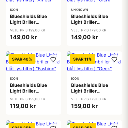
ICON
UNKNOWN
Blueshields Blue
Blueshields Blue
Light Briller
Light Briller
(Skærmbriller med
(Skærmbriller med
VEJL. PRIS 199,00 KR
VEJL. PRIS 179,00 KR
blåt lys filter)
blåt lys filter) "Clerk"
149,00 kr
149,00 kr
"Amber"
SPAR 40%
SPAR 11%
ICON
ICON
Blueshields Blue
Blueshields Blue
Light Briller
Light Briller
(Skærmbriller med
(Skærmbriller med
VEJL. PRIS 199,00 KR
VEJL. PRIS 179,00 KR
blåt lys filter)
blåt lys filter) "Geek"
119,00 kr
159,00 kr
"Fashion"
SPAR 25%
SPAR 25%