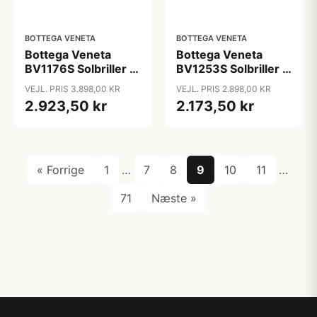
BOTTEGA VENETA
BOTTEGA VENETA
Bottega Veneta
Bottega Veneta
BV1176S Solbriller -
BV1253S Solbriller -
Katteøjne
Runde Grøn
VEJL. PRIS 3.898,00 KR
VEJL. PRIS 2.898,00 KR
Skildpadde
2.923,50 kr
2.173,50 kr
« Forrige
1
…
7
8
9
10
11
…
71
Næste »