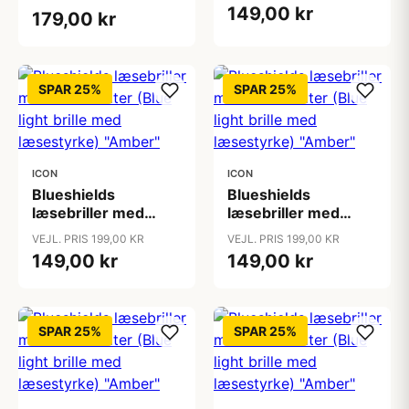
light brille med
Light Briller /
149,00 kr
179,00 kr
læsestyrke) "Amber"
Skærmbrille med
blåt lys filter)
"Lockdown"
SPAR 25%
SPAR 25%
ICON
ICON
Blueshields
Blueshields
læsebriller med
læsebriller med
skærmfilter (Blue
skærmfilter (Blue
VEJL. PRIS 199,00 KR
VEJL. PRIS 199,00 KR
light brille med
light brille med
149,00 kr
149,00 kr
læsestyrke) "Amber"
læsestyrke) "Amber"
SPAR 25%
SPAR 25%