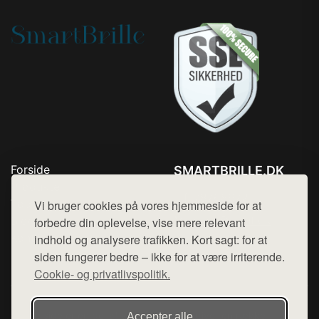
Forside
SMARTBRILLE.DK
Produkter
Tlf. 78768672
Top Rabatter
Vi bruger cookies på vores hjemmeside for at
Mail:
hej@want.dk
Blog
forbedre din oplevelse, vise mere relevant
Kontakt
indhold og analysere trafikken. Kort sagt: for at
Cookie- og privatlivspolitik
siden fungerer bedre – ikke for at være irriterende.
Cookie- og privatlivspolitik.
Denne side er en del af want.dk, der udgiver en række
Accepter alle