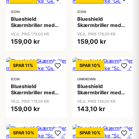
ICON
ICON
Blueshield
Blueshield
Skærmbriller med
Skærmbriller med
læsestyrke "Geek"
læsestyrke "Geek"
VEJL. PRIS 179,00 KR
VEJL. PRIS 179,00 KR
159,00 kr
159,00 kr
SPAR 11%
SPAR 10%
ICON
UNKNOWN
Blueshield
Blueshield
Skærmbriller med
Skærmbriller med
læsestyrke "Geek"
læsestyrke "Screen"
VEJL. PRIS 179,00 KR
VEJL. PRIS 159,00 KR
159,00 kr
143,10 kr
SPAR 10%
SPAR 10%