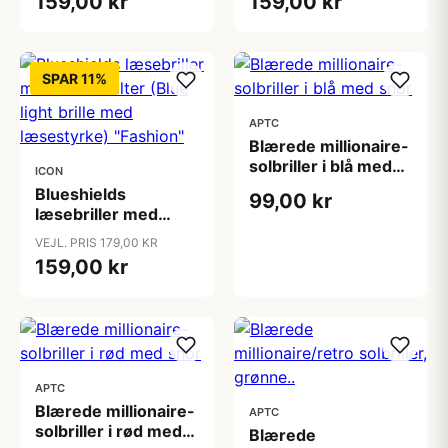
159,00 kr
159,00 kr
læsestyrke)
læsestyrke)
"Fashion"
"Fashion"
SPAR 11%
APTC
Blærede millionaire-
solbriller i blå med
ICON
snor
Blueshields
99,00 kr
læsebriller med
skærmfilter (Blue
VEJL. PRIS 179,00 KR
light brille med
159,00 kr
læsestyrke)
"Fashion"
APTC
Blærede millionaire-
APTC
solbriller i rød med
Blærede