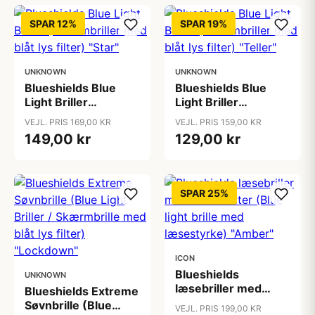
SPAR 12%
SPAR 19%
UNKNOWN
UNKNOWN
Blueshields Blue
Blueshields Blue
Light Briller
Light Briller
(Skærmbriller med
(Skærmbriller med
VEJL. PRIS 169,00 KR
VEJL. PRIS 159,00 KR
blåt lys filter) "Star"
blåt lys filter) "Teller"
149,00 kr
129,00 kr
SPAR 25%
ICON
Blueshields
UNKNOWN
læsebriller med
Blueshields Extreme
skærmfilter (Blue
Søvnbrille (Blue
VEJL. PRIS 199,00 KR